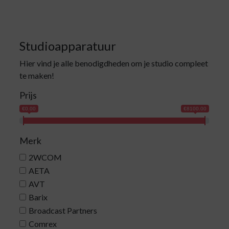
Studioapparatuur
Hier vind je alle benodigdheden om je studio compleet
te maken!
Prijs
€0.00
€8100.00
Merk
2WCOM
AETA
AVT
Barix
Broadcast Partners
Comrex