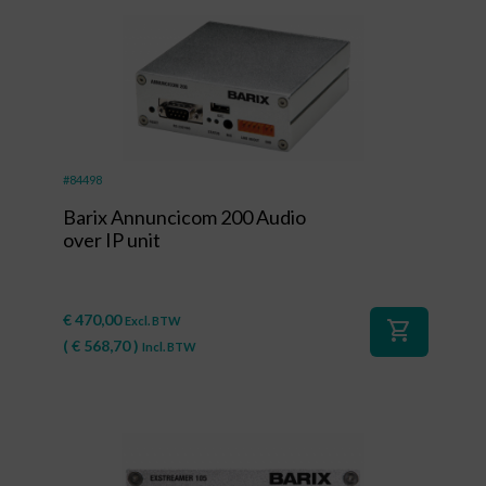
#84498
Barix Annuncicom 200 Audio
over IP unit
€
470,00
Excl. BTW
shopping_cart
(
€
568,70
)
Incl. BTW