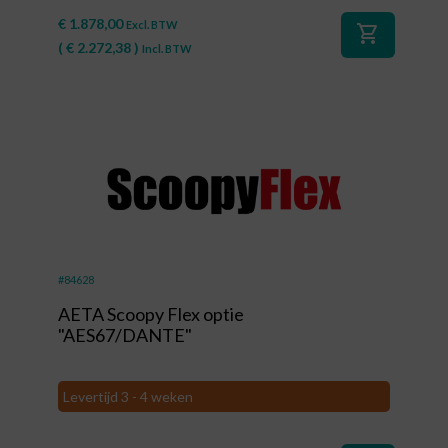
€
1.878,00
Excl. BTW
shopping_cart
(
€
2.272,38
)
Incl. BTW
#84628
AETA Scoopy Flex optie
"AES67/DANTE"
Levertijd 3 - 4 weken