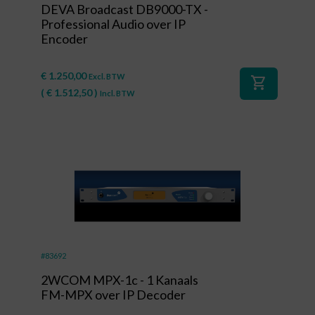
DEVA Broadcast DB9000-TX -
Professional Audio over IP
Encoder
€
1.250,00
Excl. BTW
shopping_cart
(
€
1.512,50
)
Incl. BTW
#83692
2WCOM MPX-1c - 1 Kanaals
FM-MPX over IP Decoder