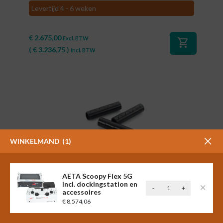
Levertijd 4 - 6 weken
€
2.675,00
Excl. BTW
shopping_cart
(
€
3.236,75
)
Incl. BTW
WINKELMAND
1
#84078
AETA Scoopy Flex 5G
Yellowtec m!ka plastic sleeve,
incl. dockingstation en
AETA
-
+
accessoires
10 stuks (YT3247)
Scoopy
€
8.574,06
Flex
5G