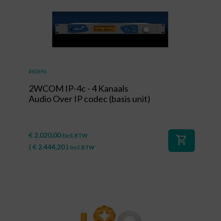
#83696
2WCOM IP-4c - 4 Kanaals
Audio Over IP codec (basis unit)
€
2.020,00
Excl. BTW
shopping_cart
(
€
2.444,20
)
Incl. BTW