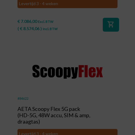
Levertijd 3 - 4 weken
€
7.086,00
Excl. BTW
shopping_cart
(
€
8.574,06
)
Incl. BTW
#84622
AETA Scoopy Flex 5G pack
(HD-5G, 48W accu, SIM & amp,
draagtas)
Levertijd 3 - 4 weken