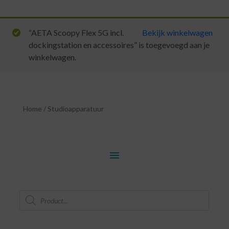
“AETA Scoopy Flex 5G incl.
Bekijk winkelwagen
dockingstation en accessoires” is toegevoegd aan je
winkelwagen.
Home
/
Studioapparatuur
menu
Producten
zoeken