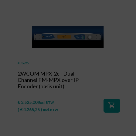
#83695
2WCOM MPX-2c - Dual
Channel FM-MPX over IP
Encoder (basis unit)
€
3.525,00
Excl. BTW
shopping_cart
(
€
4.265,25
)
Incl. BTW