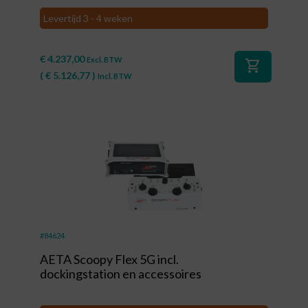
Levertijd 3 - 4 weken
€
4.237,00
Excl. BTW
shopping_cart
(
€
5.126,77
)
Incl. BTW
#84624
AETA Scoopy Flex 5G incl.
dockingstation en accessoires