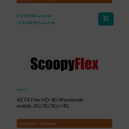
€
5.595,00
Excl. BTW
shopping_cart
(
€
6.769,95
)
Incl. BTW
#84625
AETA Flex HD-4G Worldwide
mobile-2G/3G/3G+/4G
Levertijd 3 - 4 weken