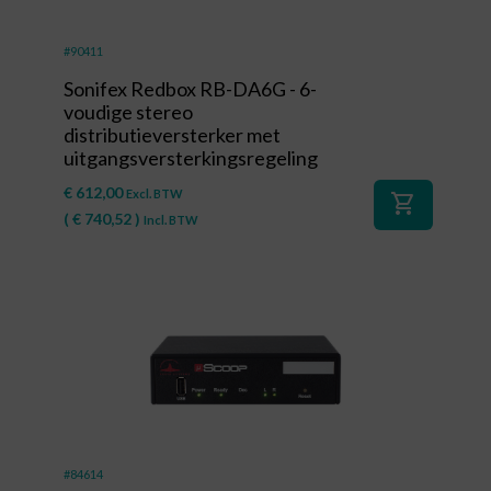
#90411
Sonifex Redbox RB-DA6G - 6-
voudige stereo
distributieversterker met
uitgangsversterkingsregeling
€
612,00
Excl. BTW
shopping_cart
(
€
740,52
)
Incl. BTW
#84614