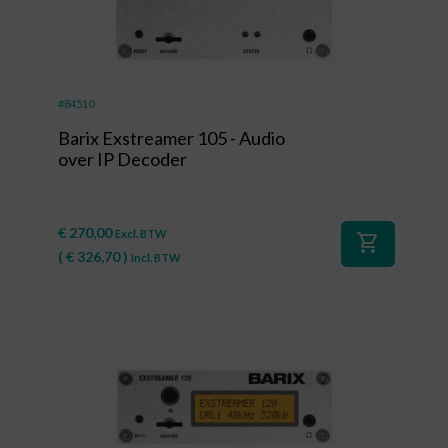
#84510
Barix Exstreamer 105 - Audio
over IP Decoder
€
270,00
Excl. BTW
shopping_cart
(
€
326,70
)
Incl. BTW