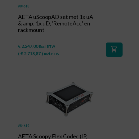
#84618
AETA uScoopAD set met 1x uA
& amp; 1x uD, 'RemoteAcc' en
rackmount
€
2.247,00
Excl. BTW
shopping_cart
(
€
2.718,87
)
Incl. BTW
#84619
AETA Scoopy Flex Codec (IP,