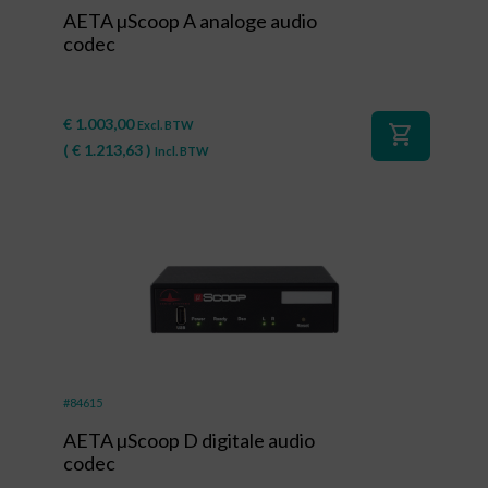
AETA µScoop A analoge audio
codec
€
1.003,00
Excl. BTW
shopping_cart
(
€
1.213,63
)
Incl. BTW
#84615
AETA µScoop D digitale audio
codec