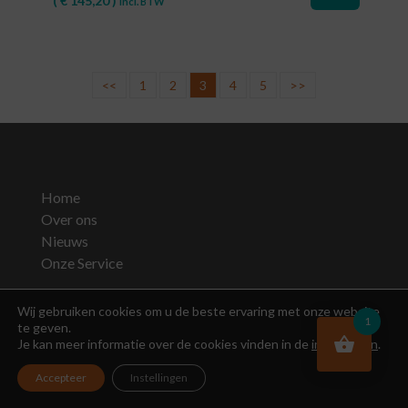
(
€
145,20
)
Incl. BTW
<<
1
2
3
4
5
>>
Home
Over ons
Nieuws
Onze Service
Wij gebruiken cookies om u de beste ervaring met onze website
Webshop
1
te geven.
Werken bij
Je kan meer informatie over de cookies vinden in de
instellingen
.
Accepteer
Instellingen
Contact