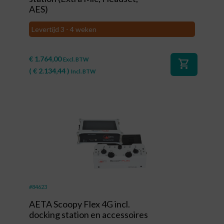
AES)
Levertijd 3 - 4 weken
€
1.764,00
Excl. BTW
shopping_cart
(
€
2.134,44
)
Incl. BTW
#84623
AETA Scoopy Flex 4G incl.
docking station en accessoires