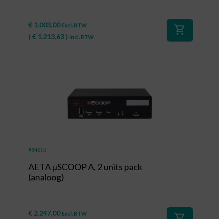
€
1.003,00
Excl. BTW
shopping_cart
(
€
1.213,63
)
Incl. BTW
#84616
AETA µSCOOP A, 2 units pack
(analoog)
€
2.247,00
Excl. BTW
shopping_cart