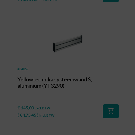
#84069
Yellowtec m!ka systeemwand S,
aluminium (YT3290)
€
145,00
Excl. BTW
shopping_cart
(
€
175,45
)
Incl. BTW