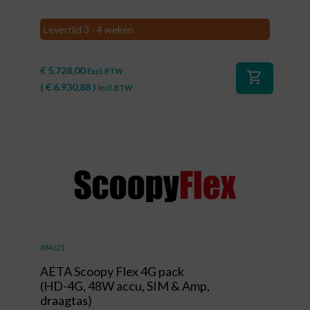
Levertijd 3 - 4 weken
€
5.728,00
Excl. BTW
shopping_cart
(
€
6.930,88
)
Incl. BTW
#84621
AETA Scoopy Flex 4G pack
(HD-4G, 48W accu, SIM & Amp,
draagtas)