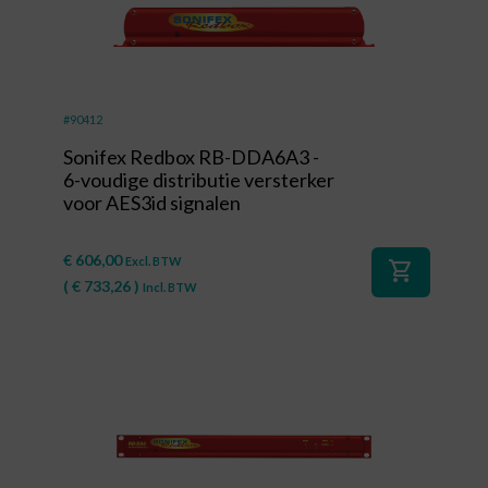
#90412
Sonifex Redbox RB-DDA6A3 -
6-voudige distributie versterker
voor AES3id signalen
€
606,00
Excl. BTW
shopping_cart
(
€
733,26
)
Incl. BTW