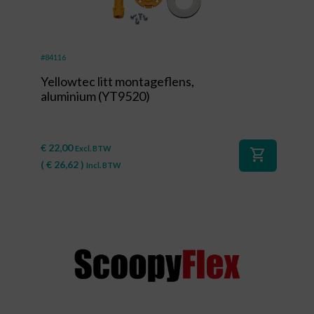
#84116
Yellowtec litt montageflens,
aluminium (YT9520)
€
22,00
Excl. BTW
shopping_cart
(
€
26,62
)
Incl. BTW