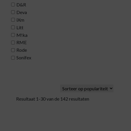
D&R
Deva
iXm
Litt
M!ka
RME
Rode
Sonifex
Resultaat 1-30 van de 142 resultaten