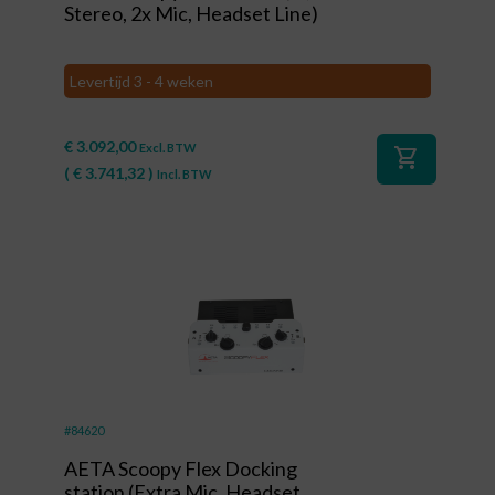
Stereo, 2x Mic, Headset Line)
Levertijd 3 - 4 weken
€
3.092,00
Excl. BTW
shopping_cart
(
€
3.741,32
)
Incl. BTW
#84620
AETA Scoopy Flex Docking
station (Extra Mic, Headset,