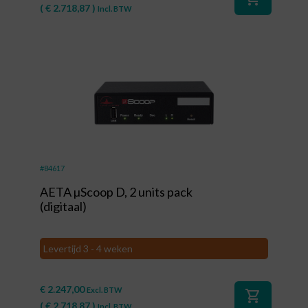
(
€
2.718,87
)
Incl. BTW
#84617
AETA µScoop D, 2 units pack
(digitaal)
Levertijd 3 - 4 weken
€
2.247,00
Excl. BTW
shopping_cart
(
€
2.718,87
)
Incl. BTW