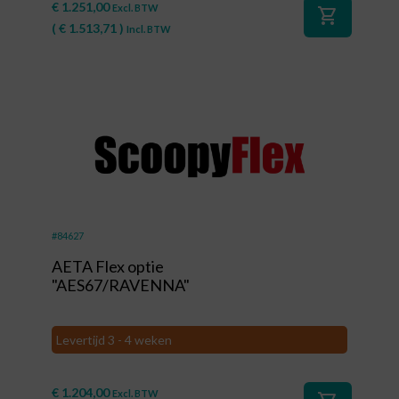
€
1.251,00
Excl. BTW
shopping_cart
(
€
1.513,71
)
Incl. BTW
#84627
AETA Flex optie
"AES67/RAVENNA"
Levertijd 3 - 4 weken
€
1.204,00
Excl. BTW