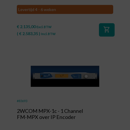
Levertijd 4 - 6 weken
€
2.135,00
Excl. BTW
shopping_cart
(
€
2.583,35
)
Incl. BTW
#83693
2WCOM MPX-1c - 1 Channel
FM-MPX over IP Encoder