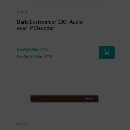
#84511
Barix Exstreamer 120 - Audio
over IP Decoder
€
295,00
Excl. BTW
shopping_cart
(
€
356,95
)
Incl. BTW
#41726