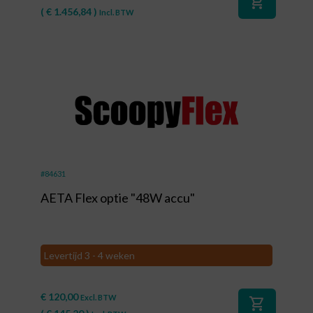
shopping_cart
(
€
1.456,84
)
Incl. BTW
#84631
AETA Flex optie "48W accu"
Levertijd 3 - 4 weken
€
120,00
Excl. BTW
shopping_cart