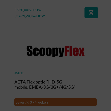
€
520,00
Excl. BTW
shopping_cart
(
€
629,20
)
Incl. BTW
#84626
AETA Flex optie "HD-5G
mobile, EMEA-3G/3G+/4G/5G"
Levertijd 3 - 4 weken