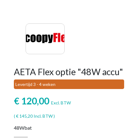
AETA Flex optie "48W accu"
Levertijd 3 - 4 weken
€
120,00
Excl. BTW
(
€
145,20
Incl. BTW )
48Wbat