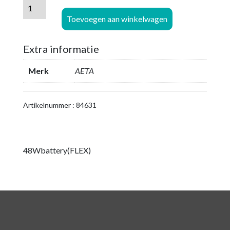
AETA
Flex
Toevoegen aan winkelwagen
optie
"48W
Extra informatie
accu"
aantal
Merk
AETA
Artikelnummer : 84631
48Wbattery(FLEX)