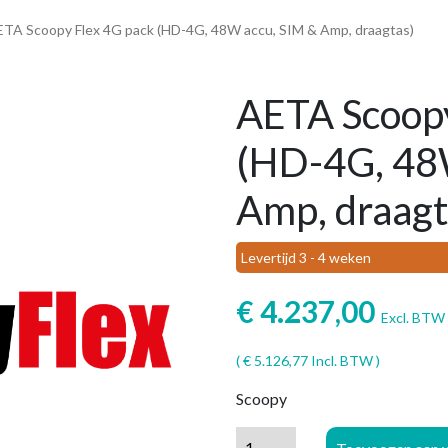
ETA Scoopy Flex 4G pack (HD-4G, 48W accu, SIM & Amp, draagtas)
AETA Scoopy
(HD-4G, 48
Amp, draagt
Levertijd 3 - 4 weken
€
4.237,00
Excl. BTW
(
€
5.126,77
Incl. BTW )
Scoopy
AETA