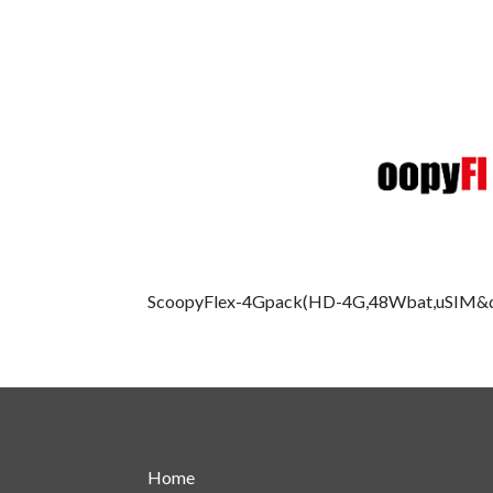
ScoopyFlex-4Gpack(HD-4G,48Wbat,uSIM&d
Home