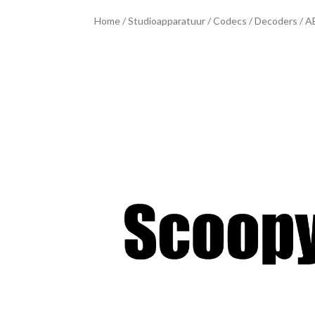
Home
/
Studioapparatuur
/
Codecs
/
Decoders
/ A