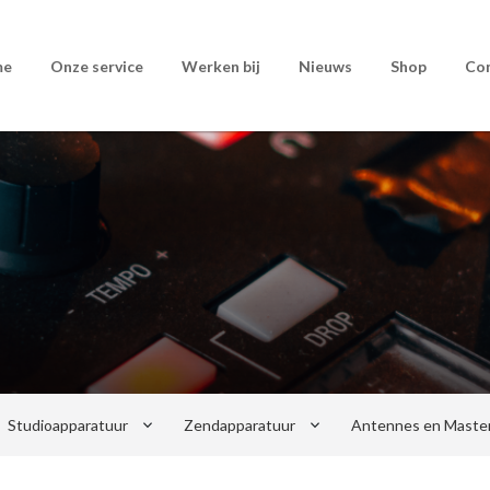
me
Onze service
Werken bij
Nieuws
Shop
Co
keyboard_arrow_down
keyboard_arrow_down
Studioapparatuur
Zendapparatuur
Antennes en Maste