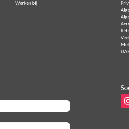
Werken bij
Pri
Alg
Alg
Aer
Ret
Vee
Mel
DAB
So