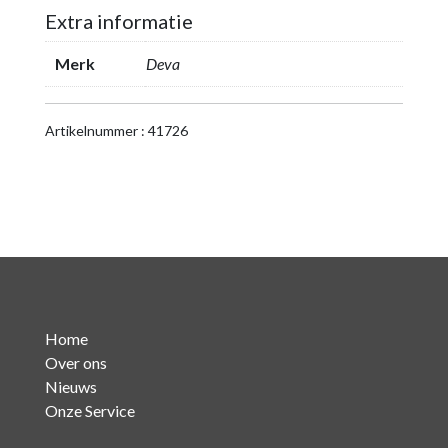
TX
Extra informatie
-
Professional
Merk
Deva
Audio
over
IP
Artikelnummer : 41726
Encoder
aantal
Home
Over ons
Nieuws
Onze Service