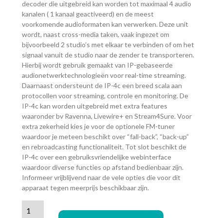
decoder die uitgebreid kan worden tot maximaal 4 audio
kanalen ( 1 kanaal geactiveerd) en de meest
voorkomende audioformaten kan verwerken. Deze unit
wordt, naast cross-media taken, vaak ingezet om
bijvoorbeeld 2 studio’s met elkaar te verbinden of om het
signaal vanuit de studio naar de zender te transporteren.
Hierbij wordt gebruik gemaakt van IP-gebaseerde
audionetwerktechnologieën voor real-time streaming.
Daarnaast ondersteunt de IP-4c een breed scala aan
protocollen voor streaming, controle en monitoring. De
IP-4c kan worden uitgebreid met extra features
waaronder bv Ravenna, Livewire+ en Stream4Sure. Voor
extra zekerheid kies je voor de optionele FM-tuner
waardoor je meteen beschikt over “fall-back”, “back-up”
en rebroadcasting functionaliteit. Tot slot beschikt de
IP-4c over een gebruiksvriendelijke webinterface
waardoor diverse functies op afstand bedienbaar zijn.
Informeer vrijblijvend naar de vele opties die voor dit
apparaat tegen meerprijs beschikbaar zijn.
2WCOM
IP-