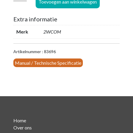
Toevoegen aan winkelwagen
4c
-
Extra informatie
4
Kanaals
Merk
2WCOM
Audio
Over
IP
Artikelnummer : 83696
codec
Manual / Technische Specificatie
(basis
unit)
aantal
Home
Over ons