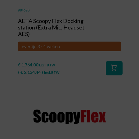
#84620
AETA Scoopy Flex Docking
station (Extra Mic, Headset,
AES)
Levertijd 3 - 4 weken
€
1.764,00
Excl. BTW
shopping_cart
(
€
2.134,44
)
Incl. BTW