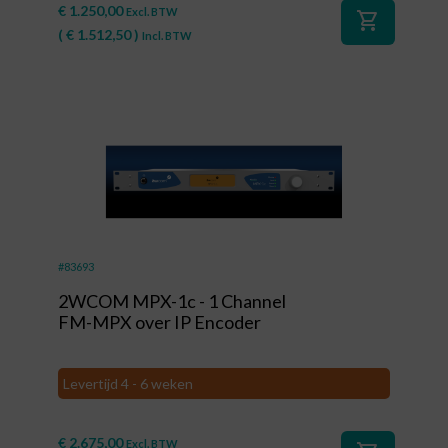
€
1.250,00
Excl. BTW
shopping_cart
(
€
1.512,50
)
Incl. BTW
#83693
2WCOM MPX-1c - 1 Channel
FM-MPX over IP Encoder
Levertijd 4 - 6 weken
€
2.675,00
Excl. BTW