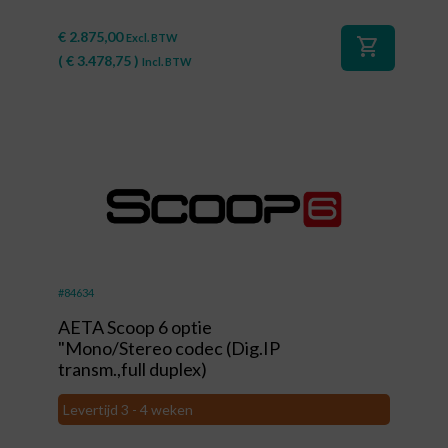
€
2.875,00
Excl. BTW
shopping_cart
(
€
3.478,75
)
Incl. BTW
#84634
AETA Scoop 6 optie
"Mono/Stereo codec (Dig.IP
transm.,full duplex)
Levertijd 3 - 4 weken