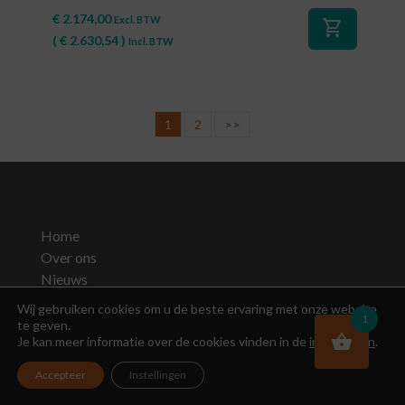
€
2.174,00
Excl. BTW
shopping_cart
(
€
2.630,54
)
Incl. BTW
1
2
>>
Home
Over ons
Nieuws
Onze Service
Wij gebruiken cookies om u de beste ervaring met onze website
1
te geven.
Je kan meer informatie over de cookies vinden in de
instellingen
.
Webshop
Accepteer
Instellingen
Werken bij