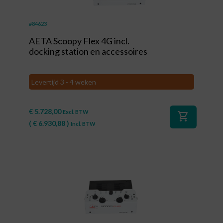
#84623
AETA Scoopy Flex 4G incl.
docking station en accessoires
Levertijd 3 - 4 weken
€
5.728,00
Excl. BTW
shopping_cart
(
€
6.930,88
)
Incl. BTW