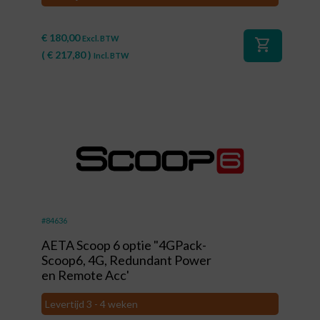
€
180,00
Excl. BTW
shopping_cart
(
€
217,80
)
Incl. BTW
#84636
AETA Scoop 6 optie "4GPack-
Scoop6, 4G, Redundant Power
en Remote Acc'
Levertijd 3 - 4 weken