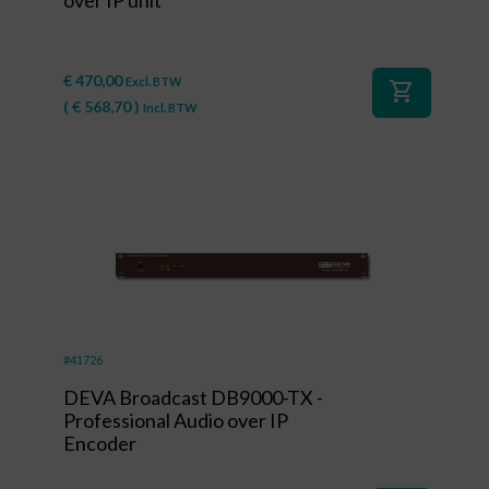
€
470,00
Excl. BTW
shopping_cart
(
€
568,70
)
Incl. BTW
#41726
DEVA Broadcast DB9000-TX -
Professional Audio over IP
Encoder