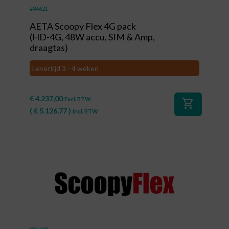
#84621
AETA Scoopy Flex 4G pack
(HD-4G, 48W accu, SIM & Amp,
draagtas)
Levertijd 3 - 4 weken
€
4.237,00
Excl. BTW
shopping_cart
(
€
5.126,77
)
Incl. BTW