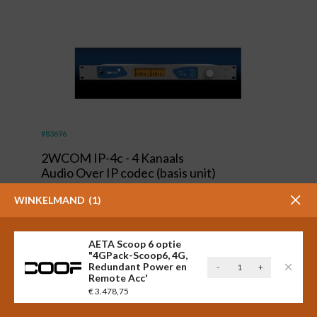
#83696
2WCOM IP-4c - 4 Kanaals
Audio Over IP codec (basis unit)
WINKELMAND
1
€
2.020,00
Excl. BTW
shopping_cart
(
€
2.444,20
)
AETA Scoop 6 optie
Incl. BTW
"4GPack-Scoop6, 4G,
AETA
Redundant Power en
-
+
Remote Acc'
Scoop
€
3.478,75
6
optie