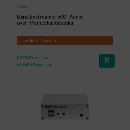
#84509
Barix Exstreamer 500 - Audio
over IP encoder/decoder
Levertijd 1 - 2 weken
€
695,00
Excl. BTW
shopping_cart
(
€
840,95
)
Incl. BTW