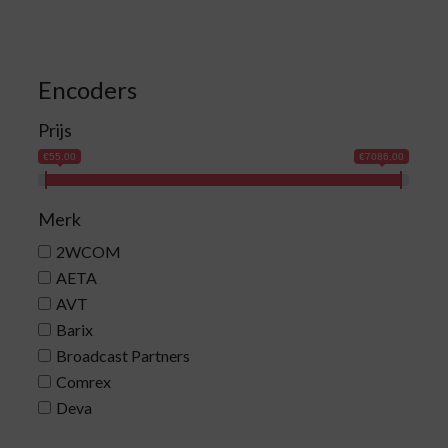
Encoders
Prijs
€55.00
€7086.00
Merk
2WCOM
AETA
AVT
Barix
Broadcast Partners
Comrex
Deva