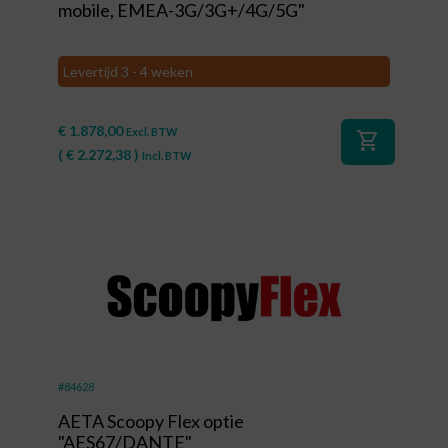
mobile, EMEA-3G/3G+/4G/5G"
Levertijd 3 - 4 weken
€
1.878,00
Excl. BTW
shopping_cart
(
€
2.272,38
)
Incl. BTW
#84628
AETA Scoopy Flex optie
"AES67/DANTE"