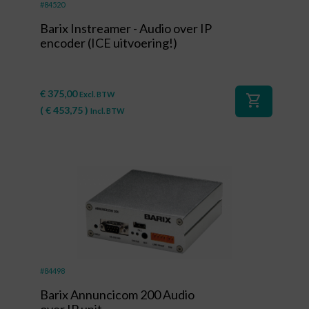
#84520
Barix Instreamer - Audio over IP
encoder (ICE uitvoering!)
€
375,00
Excl. BTW
shopping_cart
(
€
453,75
)
Incl. BTW
#84498
Barix Annuncicom 200 Audio
over IP unit