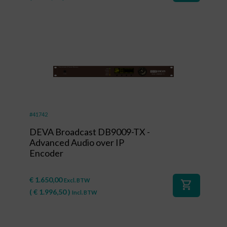
#41742
DEVA Broadcast DB9009-TX -
Advanced Audio over IP
Encoder
€
1.650,00
Excl. BTW
shopping_cart
(
€
1.996,50
)
Incl. BTW