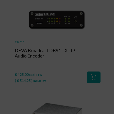
#41747
DEVA Broadcast DB91 TX - IP
Audio Encoder
€
425,00
Excl. BTW
shopping_cart
(
€
514,25
)
Incl. BTW