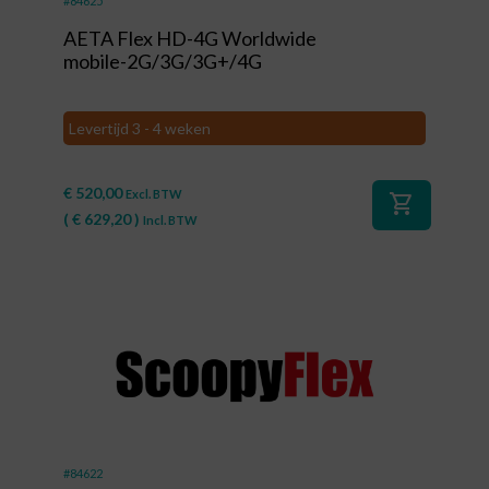
#84625
AETA Flex HD-4G Worldwide
mobile-2G/3G/3G+/4G
Levertijd 3 - 4 weken
€
520,00
Excl. BTW
shopping_cart
(
€
629,20
)
Incl. BTW
#84622