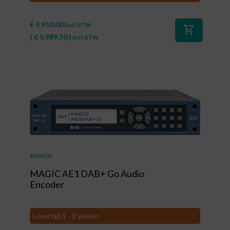
€
4.950,00
Excl. BTW
shopping_cart
(
€
5.989,50
)
Incl. BTW
#804100
MAGIC AE1 DAB+ Go Audio
Encoder
Levertijd 1 - 2 weken