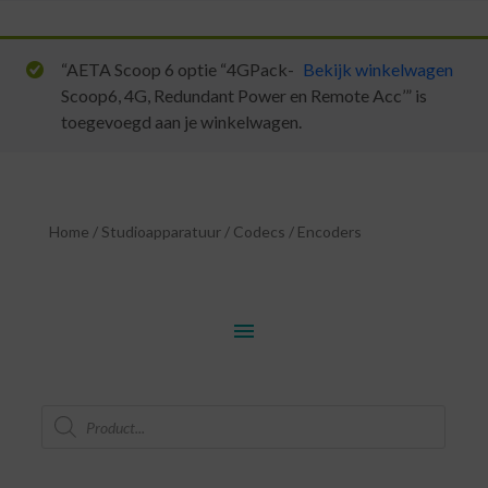
“AETA Scoop 6 optie “4GPack-
Bekijk winkelwagen
Scoop6, 4G, Redundant Power en Remote Acc’” is
toegevoegd aan je winkelwagen.
Home
/
Studioapparatuur
/
Codecs
/
Encoders
menu
Producten
zoeken