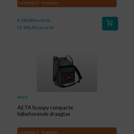
Levertijd 3 - 4 weken
€
120,00
Excl. BTW
shopping_cart
(
€
145,20
)
Incl. BTW
#84633
AETA Scoopy compacte
bijbehorende draagtas
Levertijd 3 - 4 weken