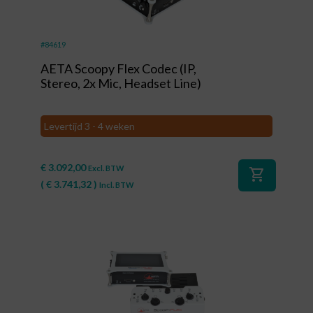
#84619
AETA Scoopy Flex Codec (IP,
Stereo, 2x Mic, Headset Line)
Levertijd 3 - 4 weken
€
3.092,00
Excl. BTW
shopping_cart
(
€
3.741,32
)
Incl. BTW