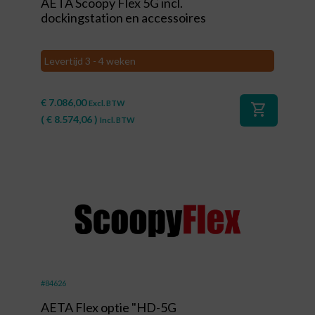
AETA Scoopy Flex 5G incl.
dockingstation en accessoires
Levertijd 3 - 4 weken
€
7.086,00
Excl. BTW
shopping_cart
(
€
8.574,06
)
Incl. BTW
#84626
AETA Flex optie "HD-5G