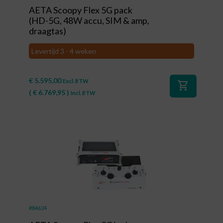
AETA Scoopy Flex 5G pack
(HD-5G, 48W accu, SIM & amp,
draagtas)
Levertijd 3 - 4 weken
€
5.595,00
Excl. BTW
shopping_cart
(
€
6.769,95
)
Incl. BTW
#84624