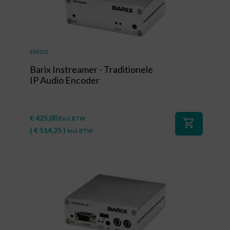
#84502
Barix Instreamer - Traditionele
IP Audio Encoder
€
425,00
Excl. BTW
shopping_cart
(
€
514,25
)
Incl. BTW