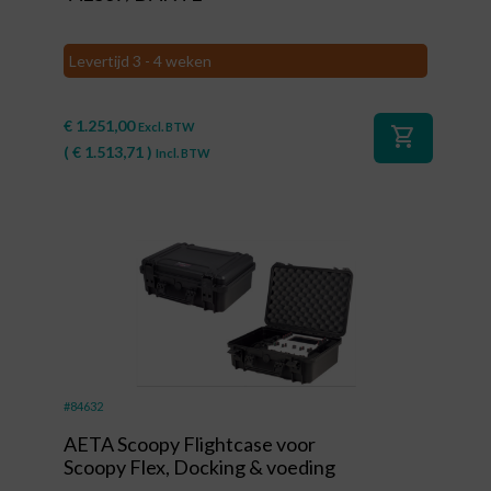
Levertijd 3 - 4 weken
€
1.251,00
Excl. BTW
shopping_cart
(
€
1.513,71
)
Incl. BTW
#84632
AETA Scoopy Flightcase voor
Scoopy Flex, Docking & voeding