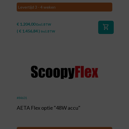
Levertijd 3 - 4 weken
€
1.204,00
Excl. BTW
shopping_cart
(
€
1.456,84
)
Incl. BTW
#84631
AETA Flex optie "48W accu"