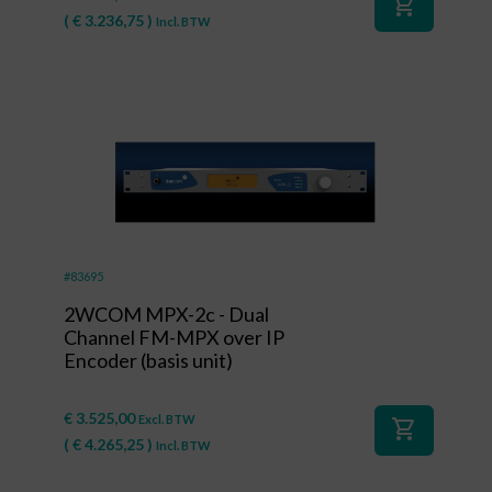
shopping_cart
(
€
3.236,75
)
Incl. BTW
#83695
2WCOM MPX-2c - Dual
Channel FM-MPX over IP
Encoder (basis unit)
€
3.525,00
Excl. BTW
shopping_cart
(
€
4.265,25
)
Incl. BTW