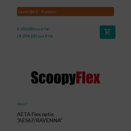
Levertijd 3 - 4 weken
€
210,00
Excl. BTW
shopping_cart
(
€
254,10
)
Incl. BTW
#84627
AETA Flex optie
"AES67/RAVENNA"