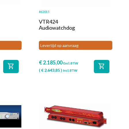
#62015
VTR424
Audiowatchdog
Levertijd op aanvraag
€
2.185,00
Excl. BTW
shopping_cart
shopping_cart
(
€
2.643,85
)
Incl. BTW