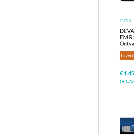
#41710
DEVA 
FM Ra
Ontva
Levert
€
1.45
(
€
1.75