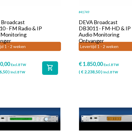
#41749
Broadcast
DEVA Broadcast
0 - FM Radio & IP
DB3011 - FM-HD & IP
 Monitoring
Audio Monitoring
nger
Ontvanger
ijd 1 - 2 weken
Levertijd 1 - 2 weken
0,00
€
1.850,00
Excl. BTW
Excl. BTW
shopping_cart
6,50
)
(
€
2.238,50
)
Incl. BTW
Incl. BTW