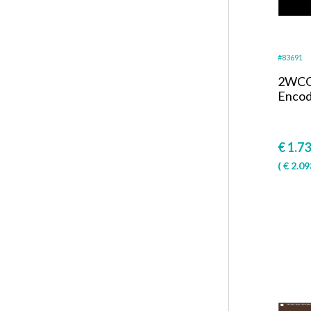
#83691
2WCO
Encod
€
1.73
(
€
2.09