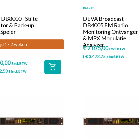
#41713
DB8000 - Stilte
DEVA Broadcast
tor & Back-up
DB4005 FM Radio
 Speler
Monitoring Ontvanger
& MPX Modulatie
Analyzer
ijd 1 - 2 weken
€
2.875,00
Excl. BTW
(
€
3.478,75
)
Incl. BTW
0,00
Excl. BTW
shopping_cart
2,50
)
Incl. BTW