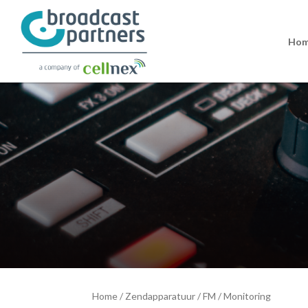
Ho
Home
/
Zendapparatuur
/
FM
/
Monitoring