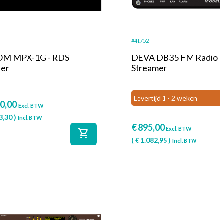
#41752
M MPX-1G - RDS
DEVA DB35 FM Radio
er
Streamer
Levertijd 1 - 2 weken
0,00
Excl. BTW
3,30
)
Incl. BTW
€
895,00
Excl. BTW
shopping_cart
(
€
1.082,95
)
Incl. BTW