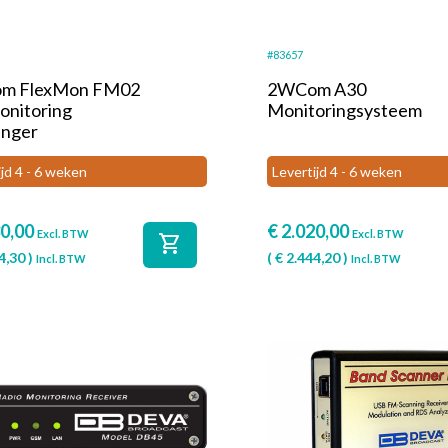
#83657
m FlexMon FM02
2WCom A30
nitoring
Monitoringsysteem
nger
ijd 4 - 6 weken
Levertijd 4 - 6 weken
0,00
€
2.020,00
Excl. BTW
Excl. BTW
shopping_cart
4,30
)
(
€
2.444,20
)
Incl. BTW
Incl. BTW