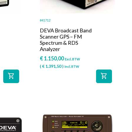
#41712
DEVA Broadcast Band
Scanner GPS – FM
Spectrum & RDS
Analyzer
€
1.150,00
Excl. BTW
(
€
1.391,50
)
Incl. BTW
shopping_cart
shopping_cart