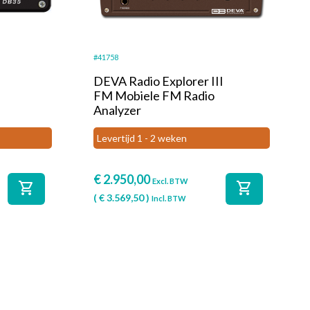
#41758
DEVA Radio Explorer III
FM Mobiele FM Radio
Analyzer
Levertijd 1 - 2 weken
€
2.950,00
Excl. BTW
shopping_cart
shopping_cart
(
€
3.569,50
)
Incl. BTW