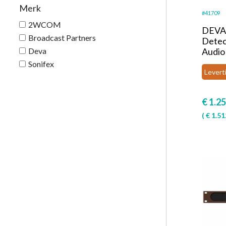
Merk
#41709
2WCOM
DEVA 
Broadcast Partners
Detec
Deva
Audio
Sonifex
Levert
€
1.25
(
€
1.51