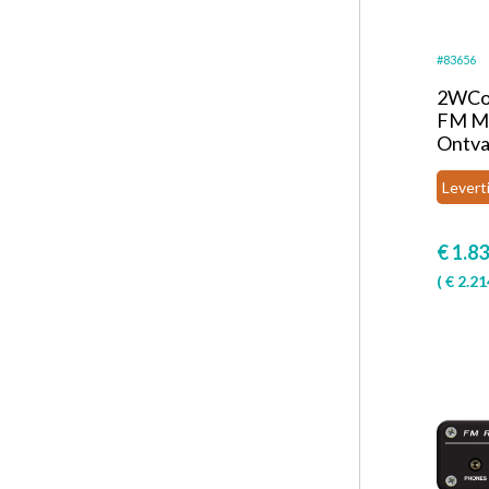
#83656
2WCo
FM Mo
Ontva
Levert
€
1.83
(
€
2.21