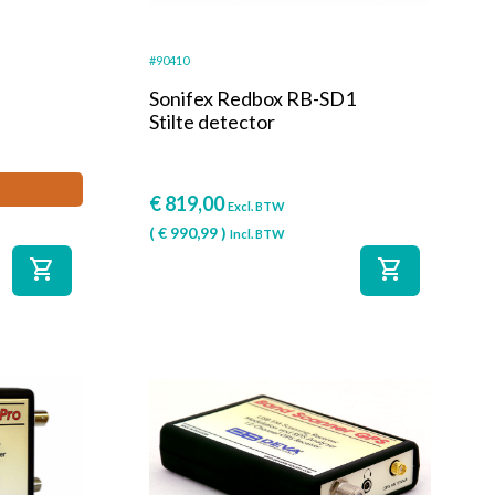
#90410
Sonifex Redbox RB-SD1
Stilte detector
€
819,00
Excl. BTW
(
€
990,99
)
Incl. BTW
shopping_cart
shopping_cart