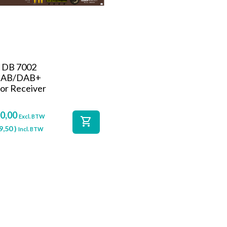
 DB 7002
AB/DAB+
or Receiver
0,00
Excl. BTW
shopping_cart
9,50
)
Incl. BTW