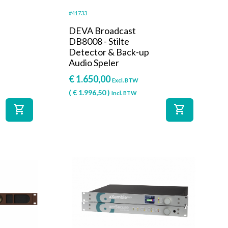
#41733
DEVA Broadcast
DB8008 - Stilte
Detector & Back-up
Audio Speler
€
1.650,00
Excl. BTW
(
€
1.996,50
)
Incl. BTW
shopping_cart
shopping_cart