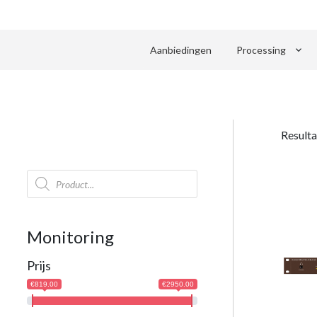
keyboard_arrow_down
Aanbiedingen
Processing
Resulta
Producten
zoeken
Monitoring
Prijs
€819.00
€2950.00