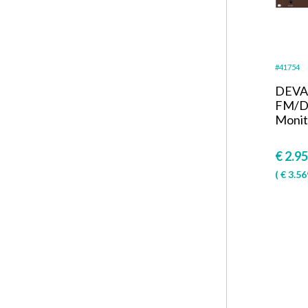
#41754
DEVA
FM/D
Monit
€
2.95
(
€
3.56