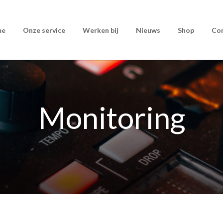
me
Onze service
Werken bij
Nieuws
Shop
Co
Monitoring