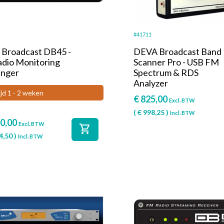
#41711
Broadcast DB45 -
DEVA Broadcast Band
dio Monitoring
Scanner Pro - USB FM
nger
Spectrum & RDS
Analyzer
ijd 1 - 2 weken
€
825,00
Excl. BTW
(
€
998,25
)
Incl. BTW
0,00
Excl. BTW
shopping_cart
4,50
)
Incl. BTW