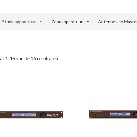
keyboard_arrow_down
keyboard_arrow_down
Studioapparatuur
Zendapparatuur
Antennes en Maste
at 1-16 van de 16 resultaten