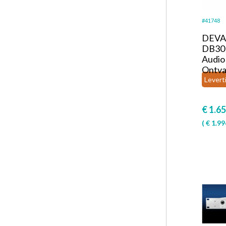
#41748
DEVA 
DB301
Audio
Ontva
Levert
€
1.65
(
€
1.99