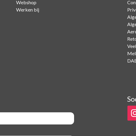
Webshop
Con
Werken bij
Pri
Alg
Alg
Aer
Ret
Vee
Mel
DAB
So