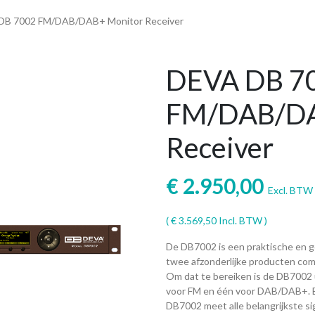
DB 7002 FM/DAB/DAB+ Monitor Receiver
DEVA DB 7
FM/DAB/DA
Receiver
€
2.950,00
Excl. BTW
(
€
3.569,50
Incl. BTW )
De DB7002 is een praktische en ge
twee afzonderlijke producten com
Om dat te bereiken is de DB7002 
voor FM en één voor DAB/DAB+. Be
DB7002 meet alle belangrijkste si