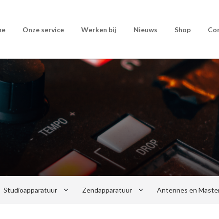
me
Onze service
Werken bij
Nieuws
Shop
Co
keyboard_arrow_down
keyboard_arrow_down
Studioapparatuur
Zendapparatuur
Antennes en Maste