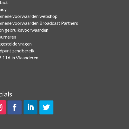
tact
vacy
emene voorwaarden webshop
emene voorwaarden Broadcast Partners
on gebruiksvoorwaarden
ourneren
lgestelde vragen
dpunt zendbereik
 11A in Vlaanderen
cials