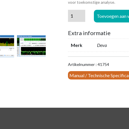
voor toekomstige analyse.
DEVA
Toevoegen aan 
DB
7002
Extra informatie
FM/DAB/DAB+
Monitor
Merk
Deva
Receiver
aantal
Artikelnummer : 41754
Manual / Technische Specifica