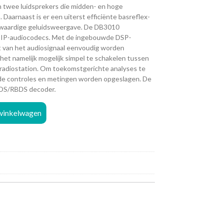
n twee luidsprekers die midden- en hoge
Daarnaast is er een uiterst efficiënte basreflex-
gwaardige geluidsweergave. De DB3010
 IP-audiocodecs. Met de ingebouwde DSP-
t van het audiosignaal eenvoudig worden
et namelijk mogelijk simpel te schakelen tussen
 radiostation. Om toekomstgerichte analyses te
de controles en metingen worden opgeslagen. De
DS/RBDS decoder.
winkelwagen