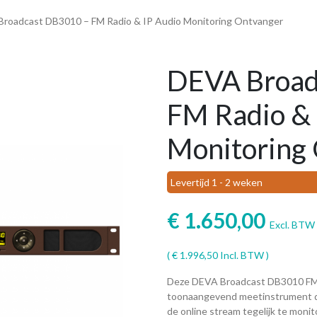
Broadcast DB3010 – FM Radio & IP Audio Monitoring Ontvanger
DEVA Broad
FM Radio & 
Monitoring
Levertijd 1 - 2 weken
€
1.650,00
Excl. BTW
(
€
1.996,50
Incl. BTW )
Deze DEVA Broadcast DB3010 FM R
toonaangevend meetinstrument dat
de online stream tegelijk te moni