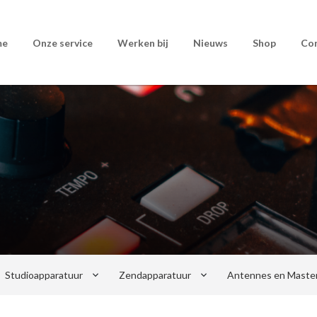
me
Onze service
Werken bij
Nieuws
Shop
Co
keyboard_arrow_down
keyboard_arrow_down
Studioapparatuur
Zendapparatuur
Antennes en Maste