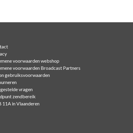
tact
vacy
emene voorwaarden webshop
emene voorwaarden Broadcast Partners
on gebruiksvoorwaarden
ourneren
lgestelde vragen
dpunt zendbereik
 11A in Vlaanderen