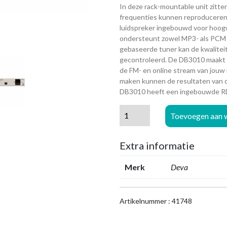
In deze rack-mountable unit zitte
frequenties kunnen reproduceren. 
luidspreker ingebouwd voor hoo
ondersteunt zowel MP3- als PCM
gebaseerde tuner kan de kwalitei
gecontroleerd. De DB3010 maakt h
de FM- en online stream van jouw
maken kunnen de resultaten van 
DB3010 heeft een ingebouwde R
DEVA
Toevoegen aan 
Broadcast
DB3010
Extra informatie
-
FM
Merk
Deva
Radio
&
IP
Artikelnummer : 41748
Audio
Monitoring