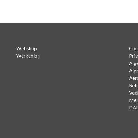
Ontvanger
aantal
Webshop
Con
Werken bij
Pri
Alg
Alg
Aer
Ret
Vee
Mel
DAB