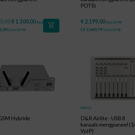
POTS)
5,00
€
1.100,00
€
2.199,00
Excl. BTW
Excl. BTW
shopping_cart
1,00
)
(
€
2.660,79
)
Incl. BTW
Incl. BTW
#80922
GSM Hybride
D&R Airlite - USB 8
kanaals mengpaneel (1
VoIP)