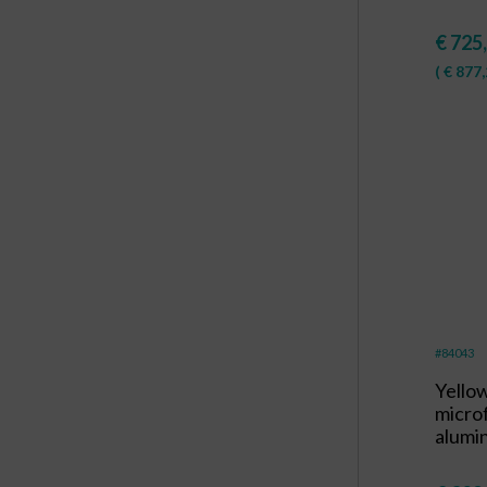
€
725
(
€
877,
#84043
Yello
micro
alumi