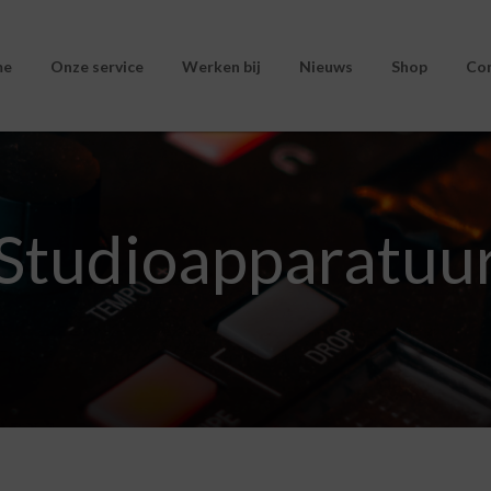
me
Onze service
Werken bij
Nieuws
Shop
Co
Studioapparatuu