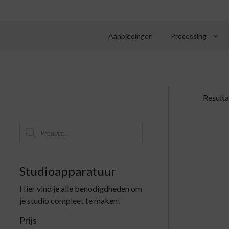
keyboard_arrow_down
Aanbiedingen
Processing
Resulta
Producten
zoeken
Studioapparatuur
Hier vind je alle benodigdheden om
je studio compleet te maken!
Prijs