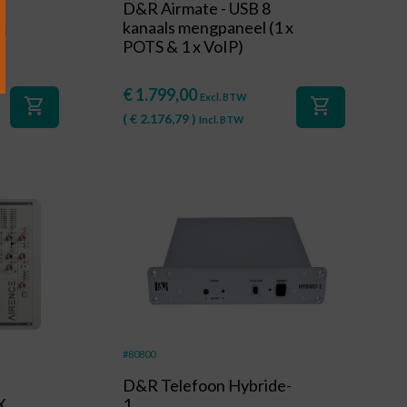
D&R Airmate - USB 8
x
kanaals mengpaneel (1 x
POTS & 1 x VoIP)
€
1.799,00
Excl. BTW
shopping_cart
shopping_cart
(
€
2.176,79
)
Incl. BTW
#80800
D&R Telefoon Hybride-
X
1