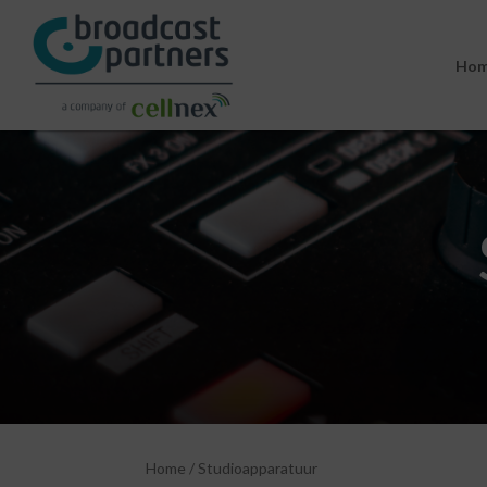
Ho
Home
/
Studioapparatuur