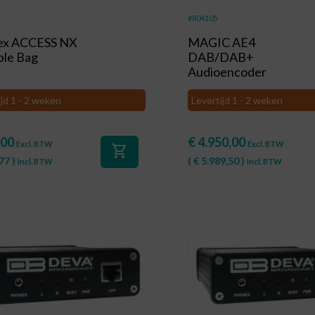
#804105
ex ACCESS NX
MAGIC AE4
ble Bag
DAB/DAB+
Audioencoder
ijd 1 - 2 weken
Levertijd 1 - 2 weken
,00
€
4.950,00
Excl. BTW
Excl. BTW
shopping_cart
77
)
(
€
5.989,50
)
Incl. BTW
Incl. BTW