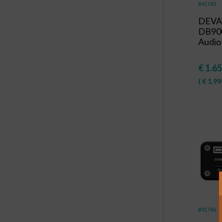
#41743
DEVA 
DB900
Audio
€
1.65
(
€
1.99
#41746