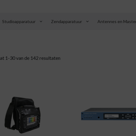
keyboard_arrow_down
keyboard_arrow_down
Studioapparatuur
Zendapparatuur
Antennes en Maste
at 1-30 van de 142 resultaten