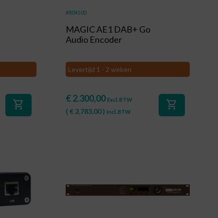
#804100
MAGIC AE1 DAB+ Go
Audio Encoder
Levertijd 1 - 2 weken
€
2.300,00
Excl. BTW
shopping_cart
shopping_cart
(
€
2.783,00
)
Incl. BTW