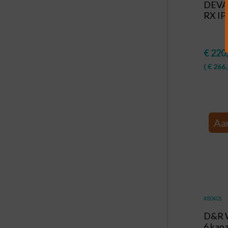
DEVA 
RX IP
€
220
(
€
266,
Aa
#80401
D&R W
6 kan