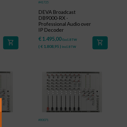
#41725
1
DEVA Broadcast
DB9000-RX -
Professional Audio over
IP Decoder
€
1.495,00
Excl. BTW
shopping_cart
shopping_cart
(
€
1.808,95
)
Incl. BTW
#80071