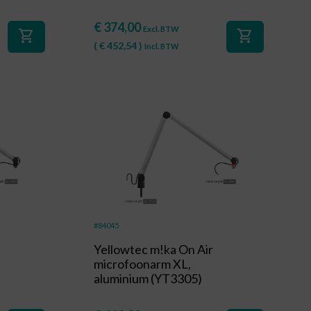
€
374,00
Excl. BTW
shopping_cart
shopping_cart
(
€
452,54
)
Incl. BTW
#84045
Yellowtec m!ka On Air
microfoonarm XL,
aluminium (YT3305)