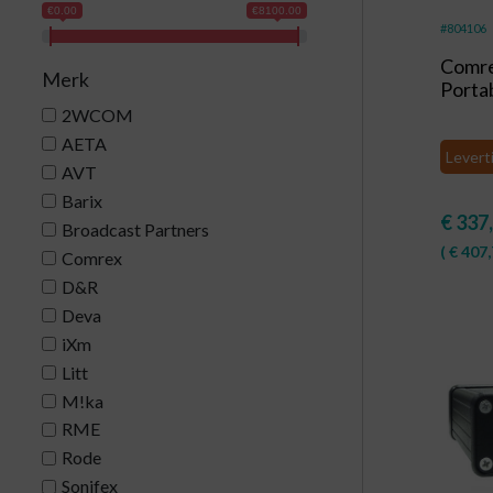
€0.00
€8100.00
#804106
Comr
Merk
Porta
2WCOM
AETA
Levert
AVT
Barix
€
337
Broadcast Partners
(
€
407,
Comrex
D&R
Deva
iXm
Litt
M!ka
RME
Rode
Sonifex