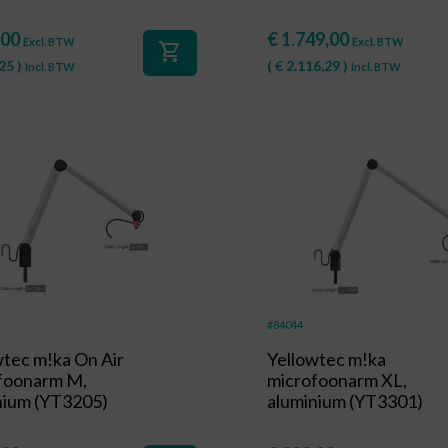
,00
€
1.749,00
Excl. BTW
Excl. BTW
shopping_cart
25
)
(
€
2.116,29
)
Incl. BTW
Incl. BTW
#84044
wtec m!ka On Air
Yellowtec m!ka
foonarm M,
microfoonarm XL,
nium (YT3205)
aluminium (YT3301)