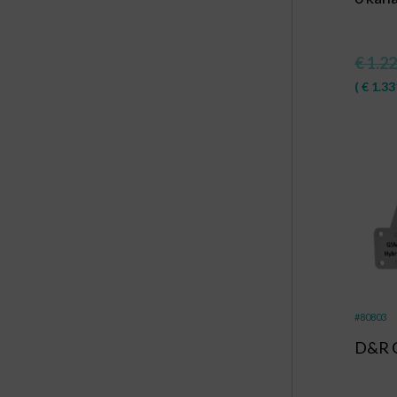
€
1.22
(
€
1.33
#80803
D&R 