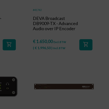
#41742
-
DEVA Broadcast
DB9009-TX - Advanced
Audio over IP Encoder
€
1.650,00
Excl. BTW
shopping_cart
shopping_cart
(
€
1.996,50
)
Incl. BTW