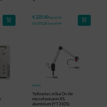
€
225,00
Excl. BTW
shopping_cart
shopping_cart
(
€
272,25
)
Incl. BTW
#84041
Yellowtec m!ka On Air
x
microfoonarm XS,
aluminium (YT3105)