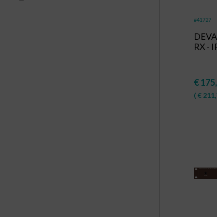
#41727
DEVA 
RX - 
€
175
(
€
211,