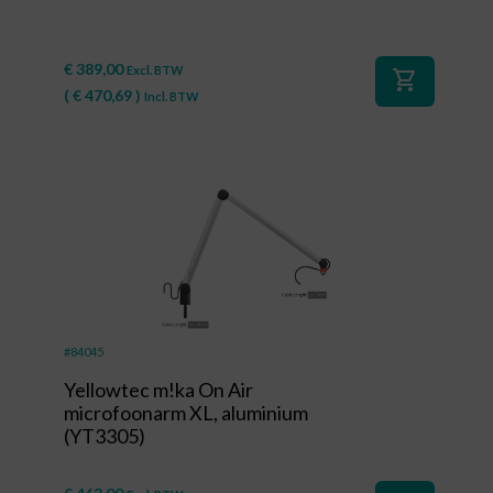
€
389,00
Excl. BTW
shopping_cart
(
€
470,69
)
Incl. BTW
#84045
Yellowtec m!ka On Air
microfoonarm XL, aluminium
(YT3305)