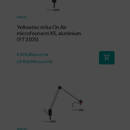
#84041
Yellowtec m!ka On Air
microfoonarm XS, aluminium
(YT3105)
€
374,00
Excl. BTW
shopping_cart
(
€
452,54
)
Incl. BTW
#84043