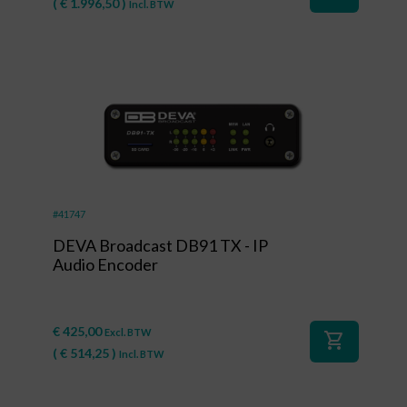
(
€
1.996,50
)
Incl. BTW
#41747
DEVA Broadcast DB91 TX - IP
Audio Encoder
€
425,00
Excl. BTW
shopping_cart
(
€
514,25
)
Incl. BTW