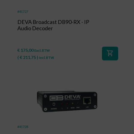
#41727
DEVA Broadcast DB90-RX - IP
Audio Decoder
€
175,00
Excl. BTW
shopping_cart
(
€
211,75
)
Incl. BTW
#41728