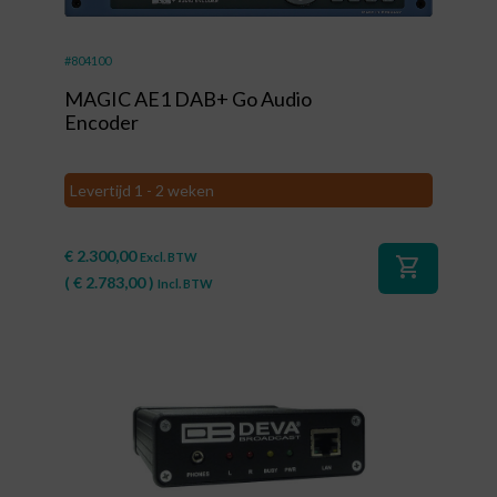
#804100
MAGIC AE1 DAB+ Go Audio
Encoder
Levertijd 1 - 2 weken
€
2.300,00
Excl. BTW
shopping_cart
(
€
2.783,00
)
Incl. BTW