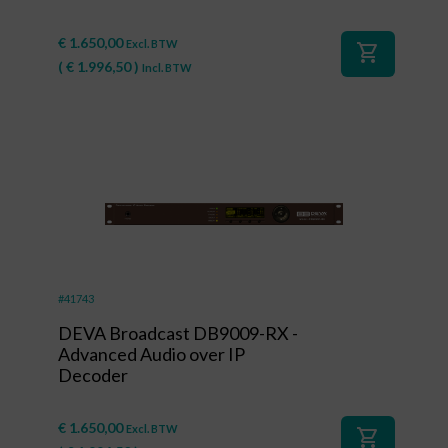
€
1.650,00
Excl. BTW
shopping_cart
(
€
1.996,50
)
Incl. BTW
#41743
DEVA Broadcast DB9009-RX -
Advanced Audio over IP
Decoder
€
1.650,00
Excl. BTW
shopping_cart