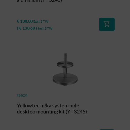
€
108,00
Excl. BTW
shopping_cart
(
€
130,68
)
Incl. BTW
#84054
Yellowtec m!ka system pole
desktop mounting kit (YT3245)