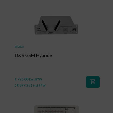
#80803
D&R GSM Hybride
€
725,00
Excl. BTW
shopping_cart
(
€
877,25
)
Incl. BTW