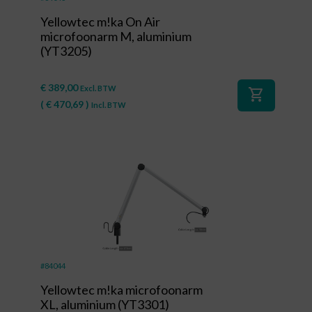
Yellowtec m!ka On Air
microfoonarm M, aluminium
(YT3205)
€
389,00
Excl. BTW
shopping_cart
(
€
470,69
)
Incl. BTW
#84044
Yellowtec m!ka microfoonarm
XL, aluminium (YT3301)