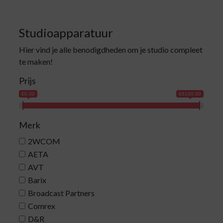
Studioapparatuur
Hier vind je alle benodigdheden om je studio compleet
te maken!
Prijs
€0.00
€8100.00
Merk
2WCOM
AETA
AVT
Barix
Broadcast Partners
Comrex
D&R