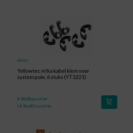
#84055
Yellowtec m!ka kabel klem voor
system pole, 6 stuks (YT3221)
€
30,00
Excl. BTW
shopping_cart
(
€
36,30
)
Incl. BTW