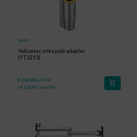
#84048
Yellowtec m!ka pole adapter
(YT3213)
€
102,00
Excl. BTW
shopping_cart
(
€
123,42
)
Incl. BTW