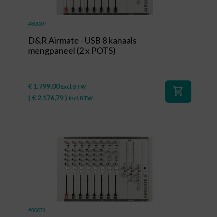
#80069
D&R Airmate - USB 8 kanaals
mengpaneel (2 x POTS)
€
1.799,00
Excl. BTW
shopping_cart
(
€
2.176,79
)
Incl. BTW
#80071