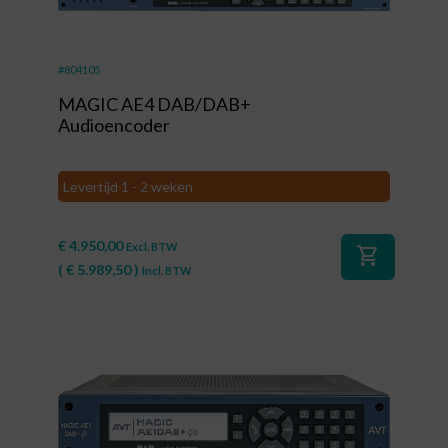
#804105
MAGIC AE4 DAB/DAB+
Audioencoder
Levertijd 1 - 2 weken
€
4.950,00
Excl. BTW
shopping_cart
(
€
5.989,50
)
Incl. BTW