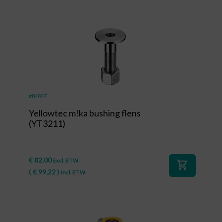
#84047
Yellowtec m!ka bushing flens
(YT3211)
€
82,00
Excl. BTW
shopping_cart
(
€
99,22
)
Incl. BTW