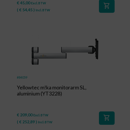
€
45,00
Excl. BTW
shopping_cart
(
€
54,45
)
Incl. BTW
#84059
Yellowtec m!ka monitorarm SL,
aluminium (YT3228)
€
209,00
Excl. BTW
shopping_cart
(
€
252,89
)
Incl. BTW