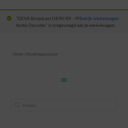
“DEVA Broadcast DB90-RX – IP
Bekijk winkelwagen
Audio Decoder” is toegevoegd aan je winkelwagen.
Home
/
Studioapparatuur
menu
Producten
zoeken