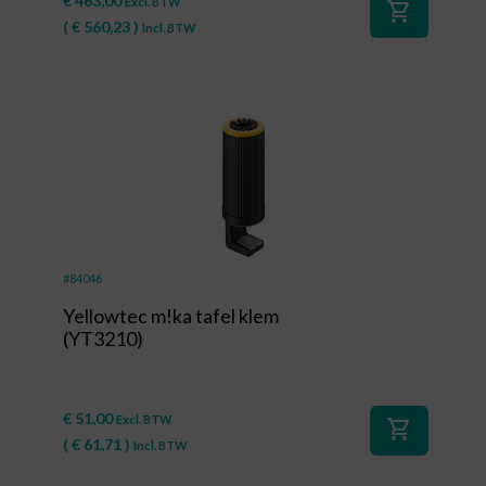
€
463,00
Excl. BTW
shopping_cart
(
€
560,23
)
Incl. BTW
#84046
Yellowtec m!ka tafel klem
(YT3210)
€
51,00
Excl. BTW
shopping_cart
(
€
61,71
)
Incl. BTW