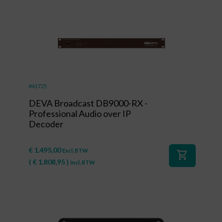
#41725
DEVA Broadcast DB9000-RX -
Professional Audio over IP
Decoder
€
1.495,00
Excl. BTW
shopping_cart
(
€
1.808,95
)
Incl. BTW