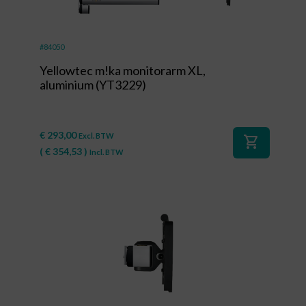
#84050
Yellowtec m!ka monitorarm XL,
aluminium (YT3229)
€
293,00
Excl. BTW
shopping_cart
(
€
354,53
)
Incl. BTW