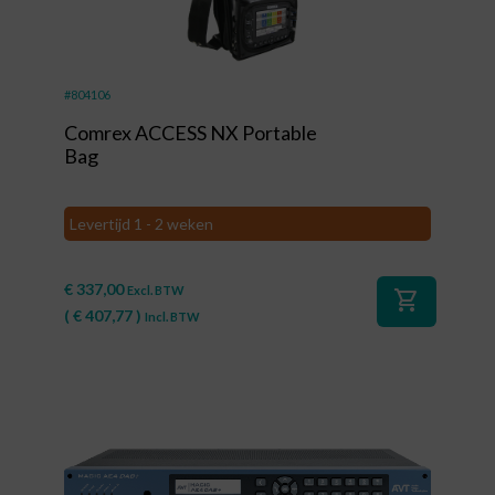
#804106
Comrex ACCESS NX Portable
Bag
Levertijd 1 - 2 weken
€
337,00
Excl. BTW
shopping_cart
(
€
407,77
)
Incl. BTW