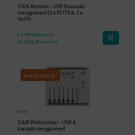
D&R Airmate - USB 8 kanaals
mengpaneel (1 x POTS & 1 x
VoIP)
€
1.799,00
Excl. BTW
shopping_cart
(
€
2.176,79
)
Incl. BTW
Aanbieding!
#80401
D&R Webstation - USB 6
kanaals mengpaneel