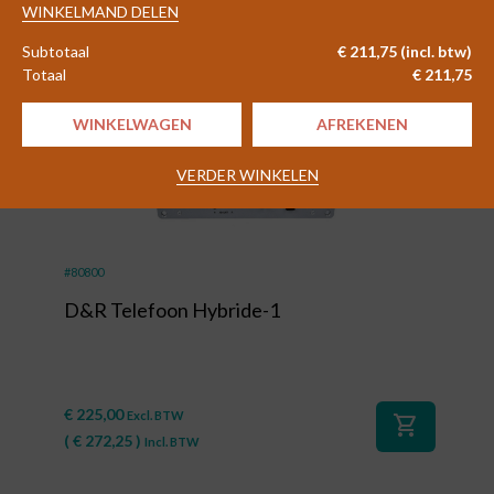
shopping_cart
-
WINKELMAND DELEN
(
€
2.660,79
)
Incl. BTW
IP
Subtotaal
€
211,75
(incl. btw)
Audio
Totaal
€
211,75
Decoder
aantal
WINKELWAGEN
AFREKENEN
VERDER WINKELEN
#80800
D&R Telefoon Hybride-1
€
225,00
Excl. BTW
shopping_cart
(
€
272,25
)
Incl. BTW