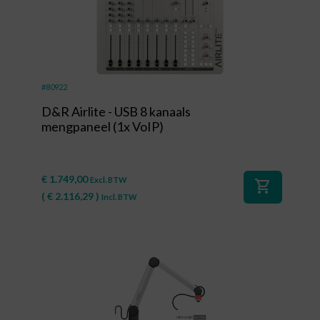
#80922
D&R Airlite - USB 8 kanaals
mengpaneel (1x VoIP)
€
1.749,00
Excl. BTW
shopping_cart
(
€
2.116,29
)
Incl. BTW