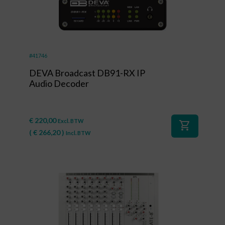
#41746
DEVA Broadcast DB91-RX IP
Audio Decoder
€
220,00
Excl. BTW
shopping_cart
(
€
266,20
)
Incl. BTW