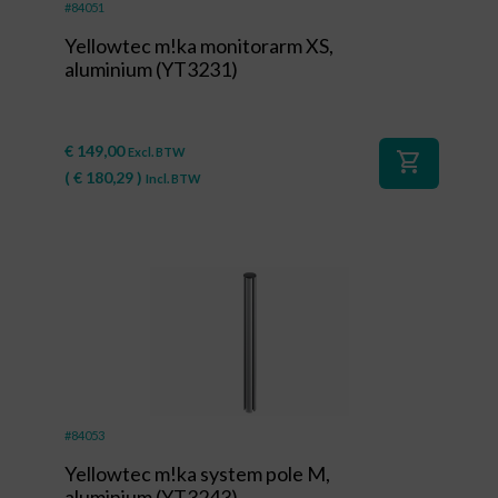
#84051
Yellowtec m!ka monitorarm XS,
aluminium (YT3231)
€
149,00
Excl. BTW
shopping_cart
(
€
180,29
)
Incl. BTW
#84053
Yellowtec m!ka system pole M,
aluminium (YT3243)