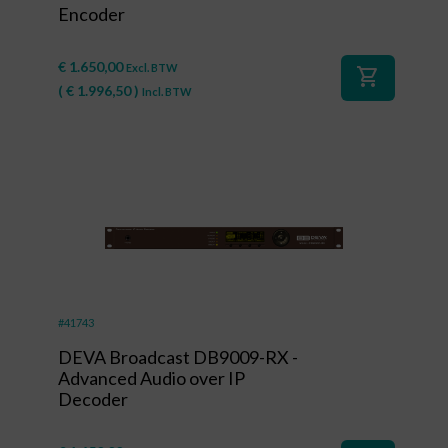
Encoder
€
1.650,00
Excl. BTW
shopping_cart
(
€
1.996,50
)
Incl. BTW
#41743
DEVA Broadcast DB9009-RX -
Advanced Audio over IP
Decoder