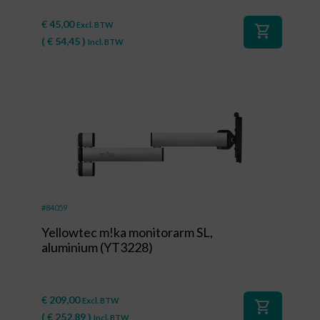
€
45,00
Excl. BTW
shopping_cart
(
€
54,45
)
Incl. BTW
#84059
Yellowtec m!ka monitorarm SL,
aluminium (YT3228)
€
209,00
Excl. BTW
shopping_cart
(
€
252,89
)
Incl. BTW