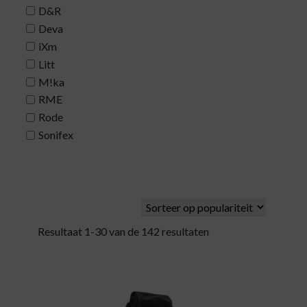
D&R
Deva
iXm
Litt
M!ka
RME
Rode
Sonifex
Resultaat 1-30 van de 142 resultaten