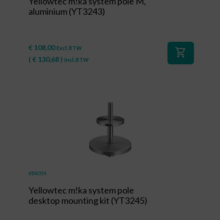
Yellowtec m!ka system pole M,
aluminium (YT3243)
€
108,00
Excl. BTW
shopping_cart
(
€
130,68
)
Incl. BTW
#84054
Yellowtec m!ka system pole
desktop mounting kit (YT3245)