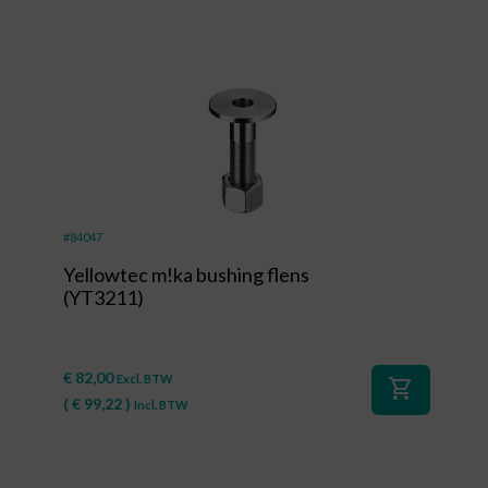
#84047
Yellowtec m!ka bushing flens
(YT3211)
€
82,00
Excl. BTW
shopping_cart
(
€
99,22
)
Incl. BTW