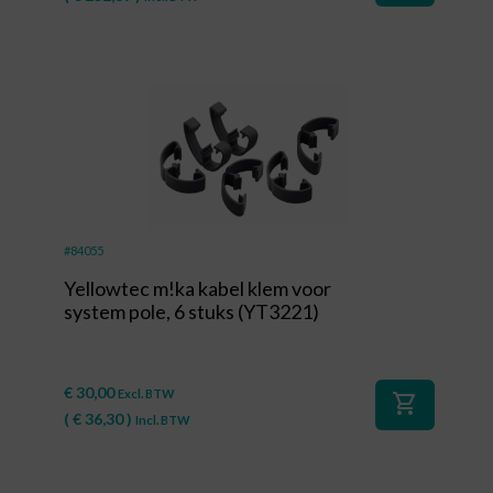
#84055
Yellowtec m!ka kabel klem voor
system pole, 6 stuks (YT3221)
€
30,00
Excl. BTW
shopping_cart
(
€
36,30
)
Incl. BTW