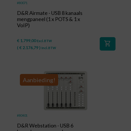
#80071
D&R Airmate - USB 8 kanaals
mengpaneel (1 x POTS & 1 x
VoIP)
€
1.799,00
Excl. BTW
shopping_cart
(
€
2.176,79
)
Incl. BTW
Aanbieding!
#80401
D&R Webstation - USB 6