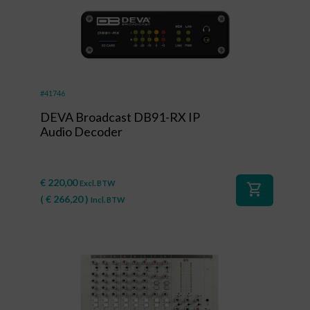
#41746
DEVA Broadcast DB91-RX IP
Audio Decoder
€
220,00
Excl. BTW
shopping_cart
(
€
266,20
)
Incl. BTW