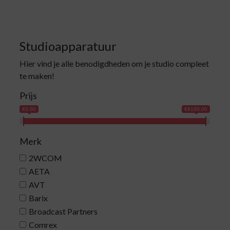
Studioapparatuur
Hier vind je alle benodigdheden om je studio compleet
te maken!
Prijs
€0.00
€8100.00
Merk
2WCOM
AETA
AVT
Barix
Broadcast Partners
Comrex