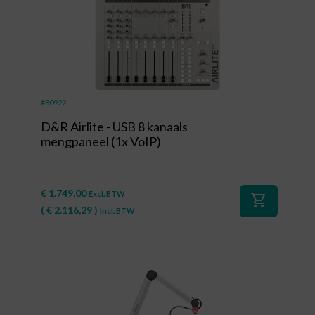
#80922
D&R Airlite - USB 8 kanaals
mengpaneel (1x VoIP)
€
1.749,00
Excl. BTW
shopping_cart
(
€
2.116,29
)
Incl. BTW