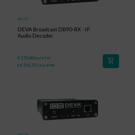
#41727
DEVA Broadcast DB90-RX - IP
Audio Decoder
€
175,00
Excl. BTW
shopping_cart
(
€
211,75
)
Incl. BTW
#41728