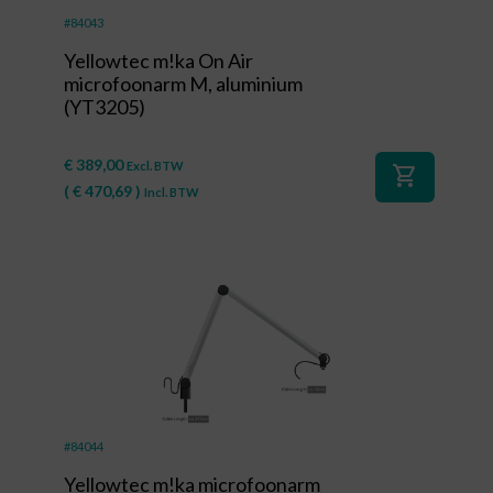
#84043
Yellowtec m!ka On Air
microfoonarm M, aluminium
(YT3205)
€
389,00
Excl. BTW
shopping_cart
(
€
470,69
)
Incl. BTW
#84044
Yellowtec m!ka microfoonarm