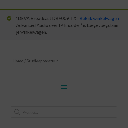
“DEVA Broadcast DB9009-TX –
Bekijk winkelwagen
Advanced Audio over IP Encoder” is toegevoegd aan
je winkelwagen.
Home
/
Studioapparatuur
menu
Producten
zoeken