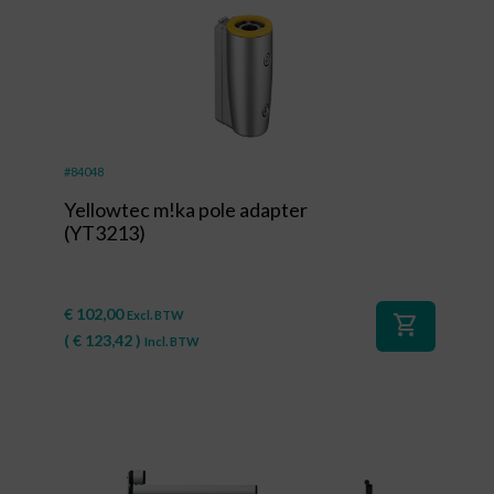
#84048
Yellowtec m!ka pole adapter
(YT3213)
€
102,00
Excl. BTW
shopping_cart
(
€
123,42
)
Incl. BTW