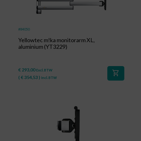
#84050
Yellowtec m!ka monitorarm XL,
aluminium (YT3229)
€
293,00
Excl. BTW
shopping_cart
(
€
354,53
)
Incl. BTW