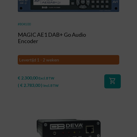
#804100
MAGIC AE1 DAB+ Go Audio
Encoder
Levertijd 1 - 2 weken
€
2.300,00
Excl. BTW
shopping_cart
(
€
2.783,00
)
Incl. BTW