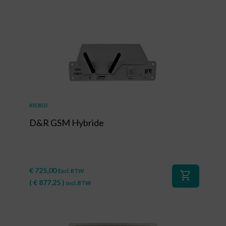
#80803
D&R GSM Hybride
€
725,00
Excl. BTW
shopping_cart
(
€
877,25
)
Incl. BTW