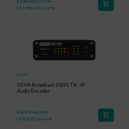
€
1.650,00
Excl. BTW
shopping_cart
(
€
1.996,50
)
Incl. BTW
#41747
DEVA Broadcast DB91 TX - IP
Audio Encoder
€
425,00
Excl. BTW
shopping_cart
(
€
514,25
)
Incl. BTW