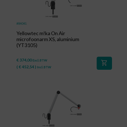
#84041
Yellowtec m!ka On Air
microfoonarm XS, aluminium
(YT3105)
€
374,00
Excl. BTW
shopping_cart
(
€
452,54
)
Incl. BTW