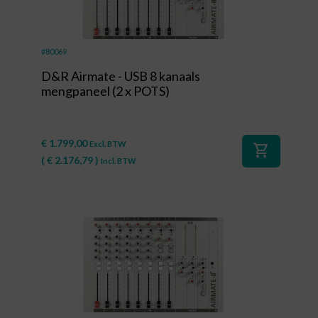
#80069
D&R Airmate - USB 8 kanaals
mengpaneel (2 x POTS)
€
1.799,00
Excl. BTW
shopping_cart
(
€
2.176,79
)
Incl. BTW