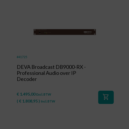
#41725
DEVA Broadcast DB9000-RX -
Professional Audio over IP
Decoder
€
1.495,00
Excl. BTW
shopping_cart
(
€
1.808,95
)
Incl. BTW