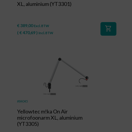
XL, aluminium (YT3301)
€
389,00
Excl. BTW
shopping_cart
(
€
470,69
)
Incl. BTW
#84045
Yellowtec m!ka On Air
microfoonarm XL, aluminium
(YT3305)