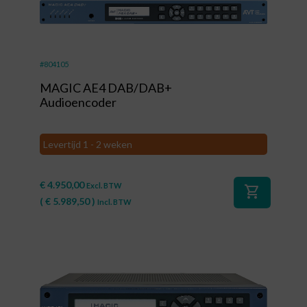
#804105
MAGIC AE4 DAB/DAB+
Audioencoder
Levertijd 1 - 2 weken
€
4.950,00
Excl. BTW
shopping_cart
(
€
5.989,50
)
Incl. BTW