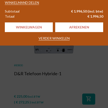
-
WINKELMAND DELEN
€
2.199,00
Excl. BTW
shopping_cart
Advanced
(
€
2.660,79
)
Incl. BTW
Subtotaal
€
1.996,50
(incl. btw)
Audio
Totaal
€
1.996,50
over
IP
WINKELWAGEN
AFREKENEN
Encoder
aantal
VERDER WINKELEN
#80800
D&R Telefoon Hybride-1
€
225,00
Excl. BTW
shopping_cart
(
€
272,25
)
Incl. BTW