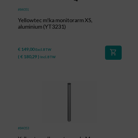
#84051
Yellowtec m!ka monitorarm XS,
aluminium (YT3231)
€
149,00
Excl. BTW
shopping_cart
(
€
180,29
)
Incl. BTW
#84053