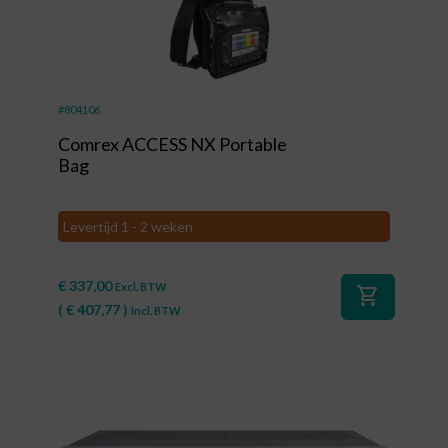
#804106
Comrex ACCESS NX Portable
Bag
Levertijd 1 - 2 weken
€
337,00
Excl. BTW
shopping_cart
(
€
407,77
)
Incl. BTW