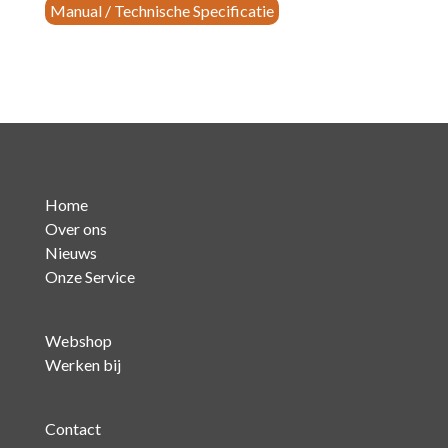
Manual / Technische Specificatie
&
1
x
VoIP)
aantal
Home
Over ons
Nieuws
Onze Service
Webshop
Werken bij
Contact