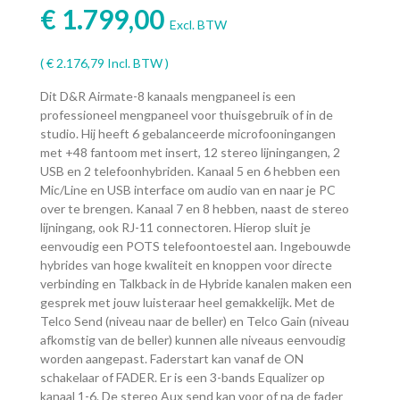
€
1.799,00
Excl. BTW
(
€
2.176,79
Incl. BTW )
Dit D&R Airmate-8 kanaals mengpaneel is een
professioneel mengpaneel voor thuisgebruik of in de
studio. Hij heeft 6 gebalanceerde microfooningangen
met +48 fantoom met insert, 12 stereo lijningangen, 2
USB en 2 telefoonhybriden. Kanaal 5 en 6 hebben een
Mic/Line en USB interface om audio van en naar je PC
over te brengen. Kanaal 7 en 8 hebben, naast de stereo
lijningang, ook RJ-11 connectoren. Hierop sluit je
eenvoudig een POTS telefoontoestel aan. Ingebouwde
hybrides van hoge kwaliteit en knoppen voor directe
verbinding en Talkback in de Hybride kanalen maken een
gesprek met jouw luisteraar heel gemakkelijk. Met de
Telco Send (niveau naar de beller) en Telco Gain (niveau
afkomstig van de beller) kunnen alle niveaus eenvoudig
worden aangepast. Faderstart kan vanaf de ON
schakelaar of FADER. Er is een 3-bands Equalizer op
kanaal 1-6. De stereo Aux send kan voor of na de fader