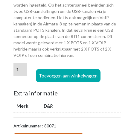
worden ingesteld. Op het achterpaneel bevinden zich
twee USB-aansluitingen om de USB-kanalen via je
computer te bedienen. Het is ook mogelijk om VoIP
kanaal(en) in de Airmate-8 op te nemen in plaats van de
standaard POTS kanalen. In dat geval krijg je een USB
connector op de plaats van de RJ11 connectoren. Dit
model wordt geleverd met 1 X POTS en 1 X VOIP
hybride maar is ook verkrijgbaar met 2 X POTS of 2 X
VOIP of een combinatie hiervan.
D&R
Airmate
Toevoegen aan winkelwagen
-
USB
Extra informatie
8
kanaals
Merk
D&R
mengpaneel
(1
x
Artikelnummer : 80071
POTS