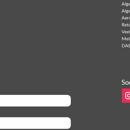
Alg
Alg
Aer
Ret
Vee
Mel
DAB
So