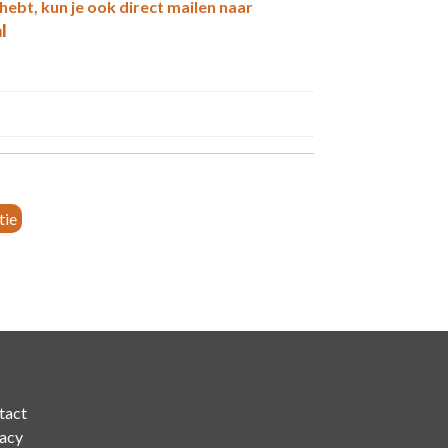
 hebt, kun je ook direct mailen naar
l
tie
tact
vacy