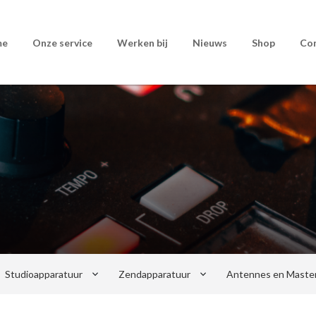
me
Onze service
Werken bij
Nieuws
Shop
Co
keyboard_arrow_down
keyboard_arrow_down
Studioapparatuur
Zendapparatuur
Antennes en Maste