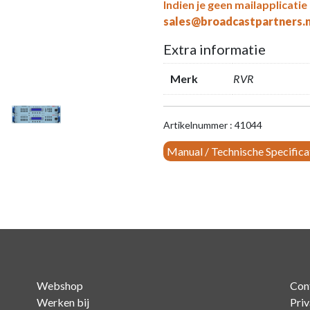
Indien je geen mailapplicatie
sales@broadcastpartners.n
Extra informatie
Merk
RVR
Artikelnummer : 41044
Manual / Technische Specifica
Webshop
Con
Werken bij
Pri