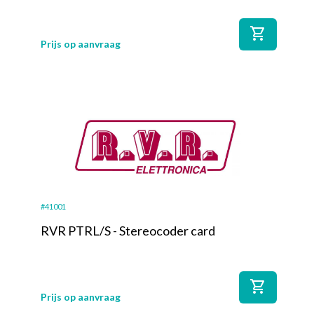
shopping_cart
Prijs op aanvraag
#41001
RVR PTRL/S - Stereocoder card
shopping_cart
Prijs op aanvraag