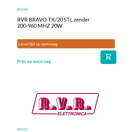
#41054
RVR BRAVO-TX/20 STL zender
200-960 MHZ 20W
Levertijd op aanvraag
shopping_cart
Prijs op aanvraag
#41055