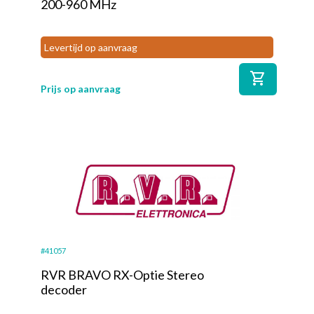
200-960 MHz
Levertijd op aanvraag
shopping_cart
Prijs op aanvraag
#41057
RVR BRAVO RX-Optie Stereo
decoder