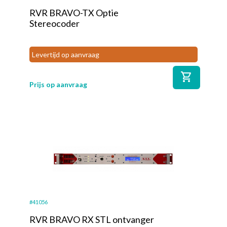
RVR BRAVO-TX Optie
Stereocoder
Levertijd op aanvraag
shopping_cart
Prijs op aanvraag
#41056
RVR BRAVO RX STL ontvanger