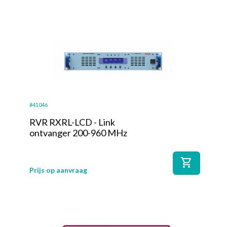
#41046
RVR RXRL-LCD - Link
ontvanger 200-960 MHz
shopping_cart
Prijs op aanvraag