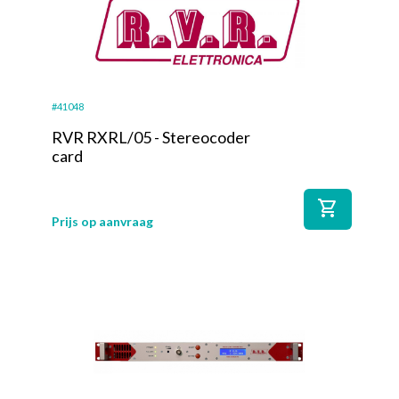
#41048
RVR RXRL/05 - Stereocoder
card
shopping_cart
Prijs op aanvraag