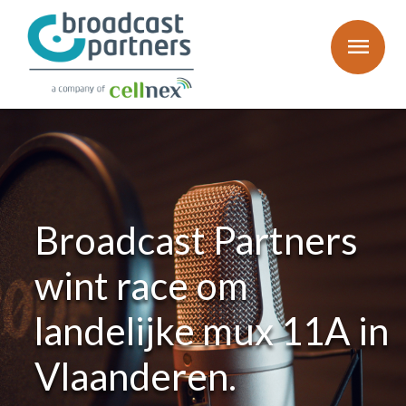
menu
Broadcast Partners
wint race om
landelijke mux 11A in
Vlaanderen.