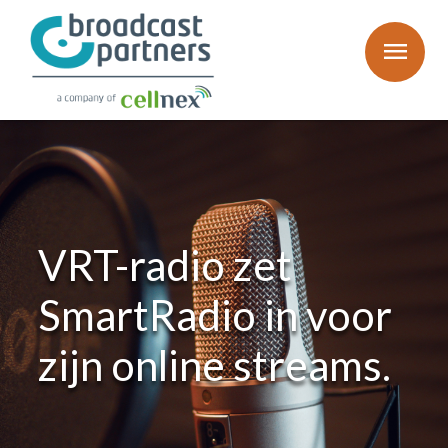
menu
VRT-radio zet
SmartRadio in voor
zijn online streams.