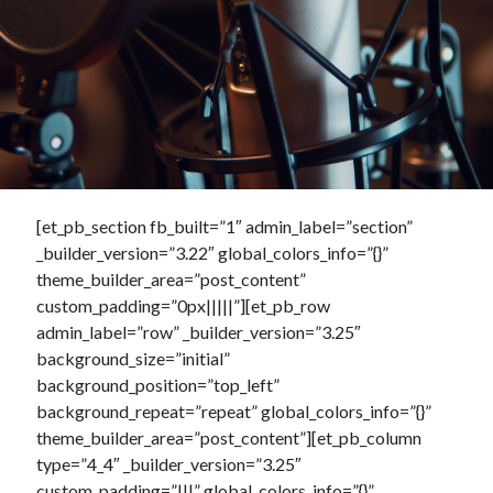
[et_pb_section fb_built=”1″ admin_label=”section”
_builder_version=”3.22″ global_colors_info=”{}”
theme_builder_area=”post_content”
custom_padding=”0px|||||”][et_pb_row
admin_label=”row” _builder_version=”3.25″
background_size=”initial”
background_position=”top_left”
background_repeat=”repeat” global_colors_info=”{}”
theme_builder_area=”post_content”][et_pb_column
type=”4_4″ _builder_version=”3.25″
custom_padding=”|||” global_colors_info=”{}”