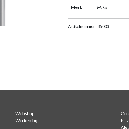
XS,
Merk
M!ka
aluminium
(YT3235)
aantal
Artikelnummer : 85003
Webshop
Con
Werken bij
Pri
Alg