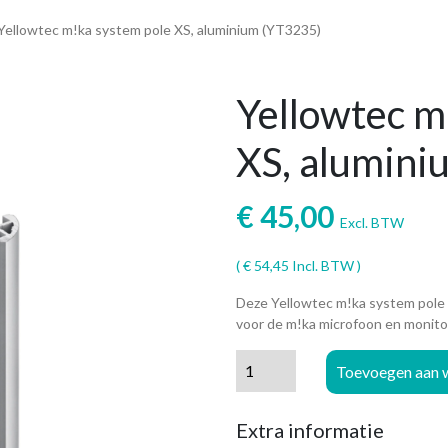
Yellowtec m!ka system pole XS, aluminium (YT3235)
Yellowtec m
XS, alumini
€
45,00
Excl. BTW
(
€
54,45
Incl. BTW )
Deze Yellowtec m!ka system pole 
voor de m!ka microfoon en monito
Yellowtec
Toevoegen aan 
m!ka
system
Extra informatie
pole