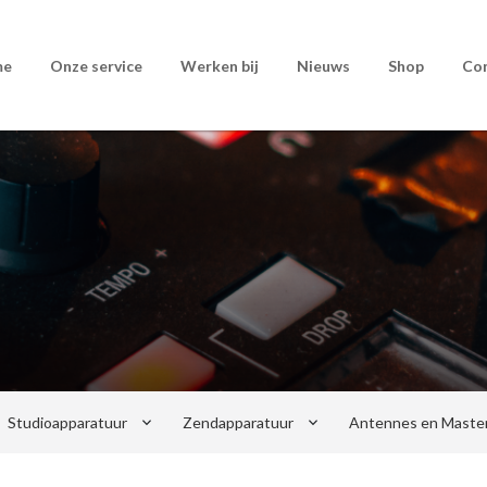
me
Onze service
Werken bij
Nieuws
Shop
Co
keyboard_arrow_down
keyboard_arrow_down
Studioapparatuur
Zendapparatuur
Antennes en Maste