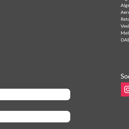
Alg
Aer
Ret
Vee
Mel
DAB
So