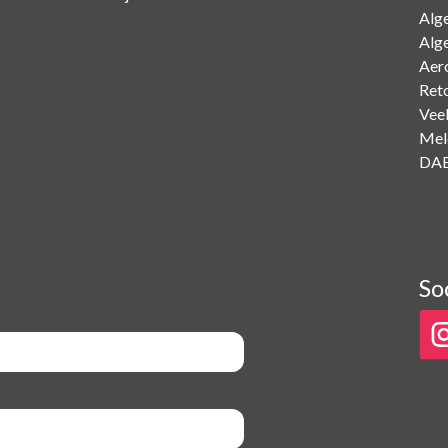
Alg
Alg
Aer
Ret
Vee
Mel
DAB
So