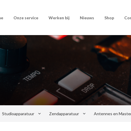
me
Onze service
Werken bij
Nieuws
Shop
Co
keyboard_arrow_down
keyboard_arrow_down
Studioapparatuur
Zendapparatuur
Antennes en Maste