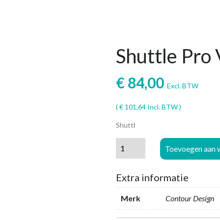
Shuttle Pro
€
84,00
Excl. BTW
(
€
101,64
Incl. BTW )
Shuttl
Shuttle
Toevoegen aan 
Pro
V2
Extra informatie
aantal
Merk
Contour Design