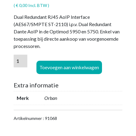
(
€
0,00
Incl. BTW )
Dual Redundant RJ45 AoIP Interface
(AES67/SMPTE ST-2110) i.p.v. Dual Redundant
Dante AoIP in de Optimod 5950 en 5750. Enkel van
toepassing bij directe aankoop van voorgenoemde
processoren.
Orban
Ravenna
Toevoegen aan winkelwagen
AoIP
optie
Extra informatie
voor
Optimod
Merk
Orban
5950
en
5750
Artikelnummer : 91068
aantal