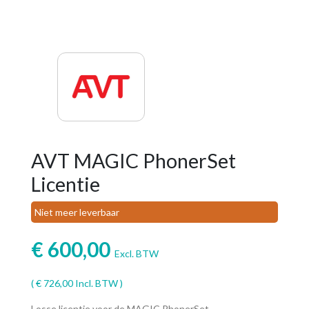
AVT MAGIC PhonerSet
Licentie
Niet meer leverbaar
€
600,00
Excl. BTW
(
€
726,00
Incl. BTW )
Losse licentie voor de MAGIC PhonerSet.