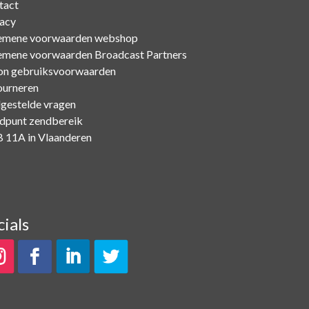
tact
vacy
emene voorwaarden webshop
emene voorwaarden Broadcast Partners
on gebruiksvoorwaarden
ourneren
lgestelde vragen
dpunt zendbereik
 11A in Vlaanderen
cials