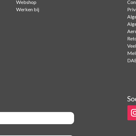
Webshop
Con
Werken bij
Pri
Alg
Alg
Aer
Ret
Vee
Mel
DAB
So