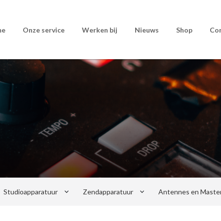
me
Onze service
Werken bij
Nieuws
Shop
Co
keyboard_arrow_down
keyboard_arrow_down
Studioapparatuur
Zendapparatuur
Antennes en Maste