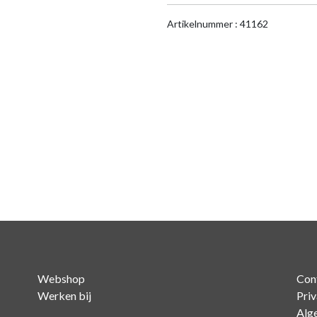
aantal
Artikelnummer : 41162
Webshop
Con
Werken bij
Pri
Alg