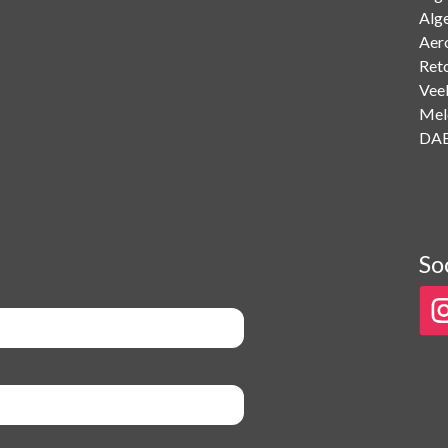
Alg
Aer
Ret
Vee
Mel
DAB
So