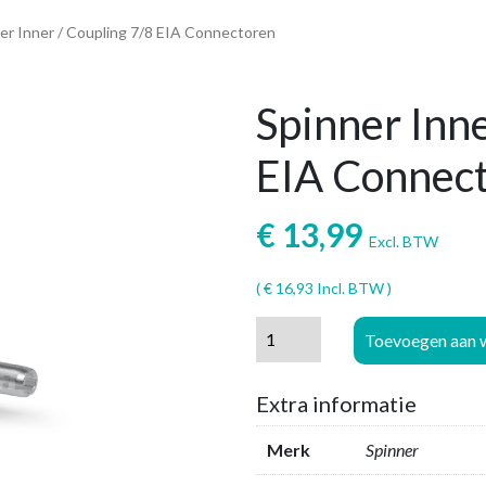
ner Inner / Coupling 7/8 EIA Connectoren
Spinner Inne
EIA Connec
€
13,99
Excl. BTW
(
€
16,93
Incl. BTW )
Spinner
Toevoegen aan 
Inner
/
Extra informatie
Coupling
7/8
Merk
Spinner
EIA
Connectoren