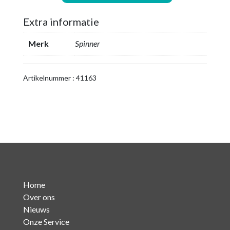
/
Coupling
Extra informatie
1-
5/8
Merk
Spinner
EIA
Connectoren
aantal
Artikelnummer : 41163
Home
Over ons
Nieuws
Onze Service