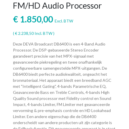
FM/HD Audio Processor
€
1.850,00
Excl. BTW
(
€
2.238,50
Incl. BTW )
Deze DEVA Broadcast DB6400 is een 4-Band Audio
Processor. De DSP-gebaseerde Stereo Encoder
garandeert precisie van het MPX-signaal met
geavanceerde piekregeling en twee onafhankelijk
configureerbare samengestelde MPX-uitgangen. De
DB6400 biedt perfecte audiokwaliteit, ongeacht het
bronmateriaal. Het apparaat biedt een breedband AGC
met "Intelligent Gating", 4-bands Parametrische EQ,
Geavanceerde Bass en Treble Controls, 4-bands High
Quality Sound processor met Fidelity control en Sound
Impact, 4-bands Limiter, FM Limiter met geavanceerde
vervorming & pre-emphasis controle en HD Lookahead
Limiter. Een andere eigenschap die de DB6400
onderscheidt van andere producten uit zijn categorie is
de Fallback-functie. Dit geavanceerde apparaat is in staat