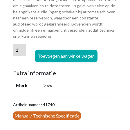
om signaalverlies te detecteren. In geval van stilte op de
belangrijkste audio-ingang schakelt hij automatisch over
naar een reservebron, waardoor een constante
audiofeed wordt gegarandeerd. Bovendien wordt
onmiddellijk een e-mailbericht verzonden, zodat technici
snel kunnen reageren.
DEVA
Broadcast
Toevoegen aan winkelwagen
DB6400
-
Extra informatie
FM/HD
Audio
Merk
Deva
Processor
aantal
Artikelnummer : 41740
Manual / Technische Specificatie