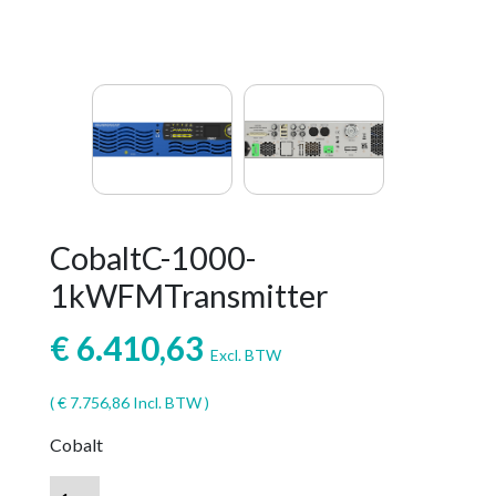
CobaltC-1000-
1kWFMTransmitter
€
6.410,63
Excl. BTW
(
€
7.756,86
Incl. BTW )
Cobalt
CobaltC-