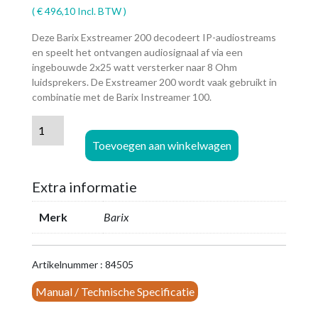
(
€
496,10
Incl. BTW )
Deze Barix Exstreamer 200 decodeert IP-audiostreams
en speelt het ontvangen audiosignaal af via een
ingebouwde 2x25 watt versterker naar 8 Ohm
luidsprekers. De Exstreamer 200 wordt vaak gebruikt in
combinatie met de Barix Instreamer 100.
Barix
Extreamer
Toevoegen aan winkelwagen
200
-
Extra informatie
Audio
over
Merk
Barix
IP
Decoder
aantal
Artikelnummer : 84505
Manual / Technische Specificatie