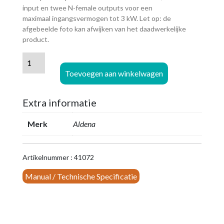
input en twee N-female outputs voor een
maximaal ingangsvermogen tot 3 kW. Let op: de
afgebeelde foto kan afwijken van het daadwerkelijke
product.
Aldena
Power
Toevoegen aan winkelwagen
Splitter
-
Extra informatie
in
7/16
Merk
Aldena
>
uit
2
Artikelnummer : 41072
x
Manual / Technische Specificatie
N
aantal