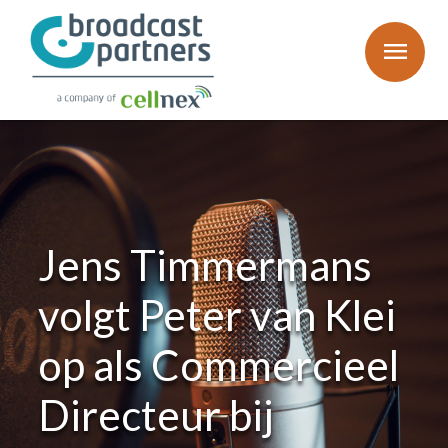
menu
Jens Timmermans
volgt Peter van Klei
op als Commercieel
Directeur bij